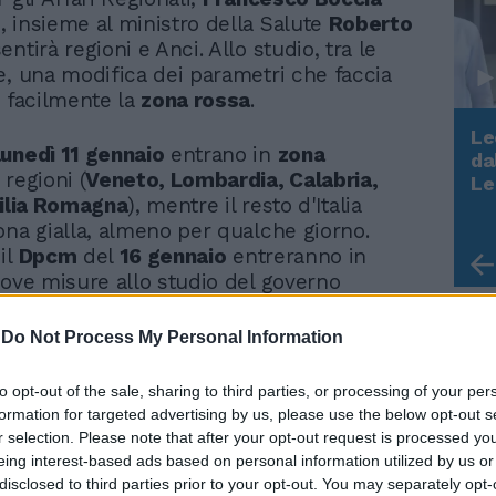
 insieme al ministro della Salute
Roberto
sentirà regioni e Anci. Allo studio, tra le
e, una modifica dei parametri che faccia
ù facilmente la
zona rossa
.
Le
unedì 11 gennaio
entrano in
zona
da
Rudy Giuliani a Come States?
 regioni (
Veneto, Lombardia, Calabria,
Le
Trump, Meloni e la strategia
milia Romagna
), mentre il resto d'Italia
americana
ona gialla, almeno per qualche giorno.
il
Dpcm
del
16 gennaio
entreranno in
uove misure allo studio del governo
quali entrare in
zona rossa
sarà molto più
e Regioni grazie al nuovo indicatore: con
-
Do Not Process My Personal Information
 a settimana su 100.000 abitanti
si va
mente in
lockdown
. Alla luce dell'attuale
to opt-out of the sale, sharing to third parties, or processing of your per
il
Veneto
sarebbe rosso e l'
Emilia
formation for targeted advertising by us, please use the below opt-out s
un passo dal lockdown. In attesa dati che
r selection. Please note that after your opt-out request is processed y
il contagio nei giorni di
Natale e
eing interest-based ads based on personal information utilized by us or
e che si prevede siano peggiori degli
disclosed to third parties prior to your opt-out. You may separately opt-