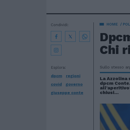
HOME
POL
Condividi:
Dpcm
Chi r
Sullo stesso a
Esplora:
dpcm
regioni
La Azzolina 
dpcm Conte.
covid
governo
all'aperitivo
chiusi...
giuseppe conte