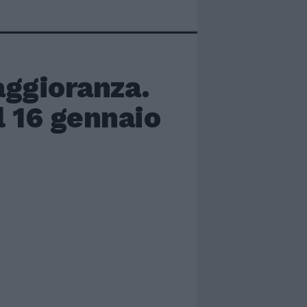
ggioranza.
l 16 gennaio