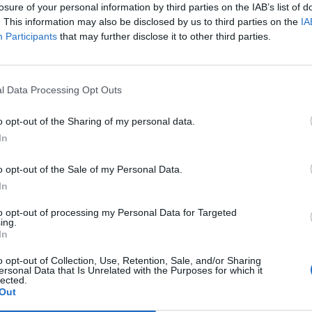
losure of your personal information by third parties on the IAB’s list of
. This information may also be disclosed by us to third parties on the
IA
Participants
that may further disclose it to other third parties.
l Data Processing Opt Outs
Ci illudono con la "zona
o opt-out of the Sharing of my personal data.
bianca" ma sarà stato
In
d'emergenza fino a luglio
o opt-out of the Sale of my Personal Data.
In
to opt-out of processing my Personal Data for Targeted
ing.
In
ltre confermati il blocco degli
o opt-out of Collection, Use, Retention, Sale, and/or Sharing
ersonal Data that Is Unrelated with the Purposes for which it
tra regioni (anche quelle gialle) e il
lected.
dalle 22 alle 5
mentre torna in auge
Out
 una
zona bianca
per le regioni più virtuose,