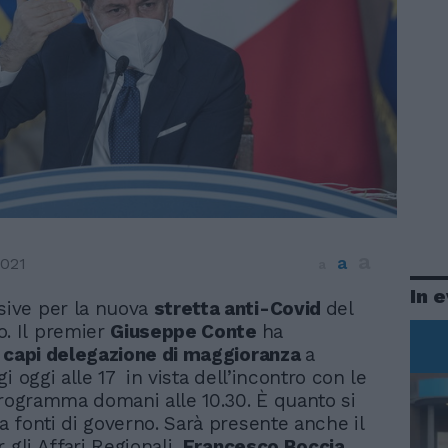
a
a
2021
a
In 
sive per la nuova
stretta anti-Covid
del
o. Il premier
Giuseppe Conte
ha
i
capi delegazione di maggioranza
a
i oggi alle 17 in vista dell’incontro con le
programma domani alle 10.30. È quanto si
 fonti di governo. Sarà presente anche il
 gli Affari Regionali,
Francesco Boccia