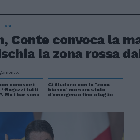
ITICA
, Conte convoca la ma
ischia la zona rossa da
rgomento:
non conosce i
Ci illudono con la "zona
 “Ragazzi tutti
bianca" ma sarà stato
”. Ma i bar sono
d'emergenza fino a luglio