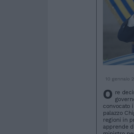
10 gennaio 
O
re deci
govern
convocato 
palazzo Chig
regioni in 
apprende da
ministro per