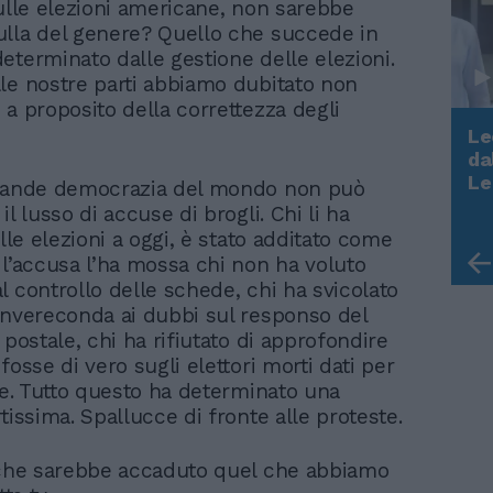
sulle elezioni americane, non sarebbe
lla del genere? Quello che succede in
eterminato dalle gestione delle elezioni.
le nostre parti abbiamo dubitato non
 a proposito della correttezza degli
Le
da
Rudy Giuliani a Come States?
Le
grande democrazia del mondo non può
Trump, Meloni e la strategia
il lusso di accuse di brogli. Chi li ha
americana
alle elezioni a oggi, è stato additato come
 l’accusa l’ha mossa chi non ha voluto
l controllo delle schede, chi ha svicolato
invereconda ai dubbi sul responso del
 postale, chi ha rifiutato di approfondire
fosse di vero sugli elettori morti dati per
rne. Tutto questo ha determinato una
tissima. Spallucce di fronte alle proteste.
 che sarebbe accaduto quel che abbiamo