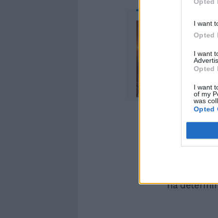
Opted 
I want t
Opted 
I want 
Advertis
Opted 
I want t
of my P
was col
Opted 
La democraz
nello scruti
frodare la 
soprattutto 
gli altri n
ha determina