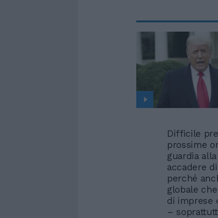
Difficile p
prossime or
guardia all
accadere di
perché anc
globale che
di imprese 
– soprattutt