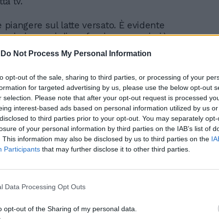
tta tv.
e piangere sul latte versato. È evidente
co, i piromani di professione sono i più
reggiarsi. E quindi chi spara; chi circonda i
-
Do Not Process My Personal Information
chi occupa le sedi istituzionali prende il
. Ma non è meno colpevole chi ha
to opt-out of the sale, sharing to third parties, or processing of your per
o la situazione.
formation for targeted advertising by us, please use the below opt-out s
r selection. Please note that after your opt-out request is processed y
 ha a cuore la democrazia ha il dovere di
eing interest-based ads based on personal information utilized by us or
 se si poteva evitare la bufera di Capitol
disclosed to third parties prior to your opt-out. You may separately opt-
aggio al tempo è figlio dell’esasperazione di
losure of your personal information by third parties on the IAB’s list of
tito defraudato. E vuoi o non vuoi, Donald
. This information may also be disclosed by us to third parties on the
IA
masto clamorosamente popolare in larga
Participants
that may further disclose it to other third parties.
opolo americano. Si dice: ma ha perso. E
sta il tema: ne siamo sicuri?
l Data Processing Opt Outs
o opt-out of the Sharing of my personal data.