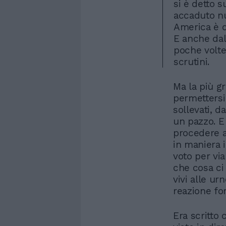
si è detto 
accaduto nu
America è d
E anche dal
poche volte
scrutini.
Ma la più 
permettersi 
sollevati, d
un pazzo. E
procedere a
in maniera 
voto per via
che cosa ci 
vivi alle u
reazione for
Era scritto