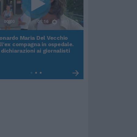
00:00
01:16
onardo Maria Del Vecchio
Terremoto, viene g
ll'ex compagna in ospedale.
video impressiona
 dichiarazioni ai giornalisti