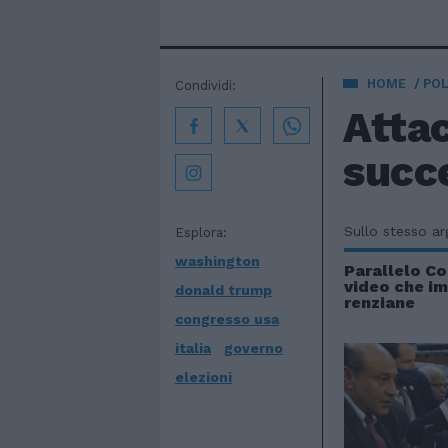
HOME
POL
Condividi:
Attac
succ
Sullo stesso a
Esplora:
washington
Parallelo Co
video che im
donald trump
renziane
congresso usa
italia
governo
elezioni