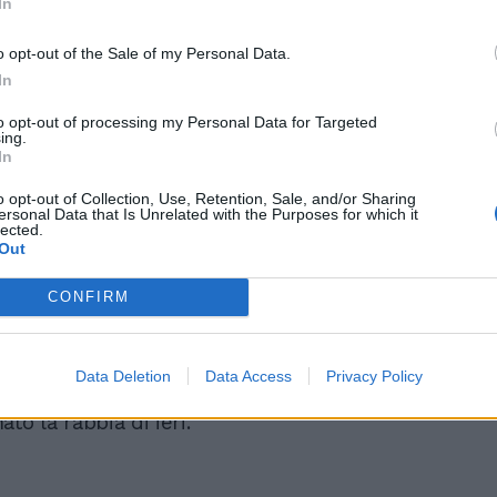
In
o opt-out of the Sale of my Personal Data.
Parallelo Conte-Trump, il
video che impazza nelle
In
chat renziane
to opt-out of processing my Personal Data for Targeted
ing.
In
o opt-out of Collection, Use, Retention, Sale, and/or Sharing
ersonal Data that Is Unrelated with the Purposes for which it
lected.
Out
ia deve osservare regole precise anche
CONFIRM
nio elettorale. Guai a pensare che si possa
volontà popolare. La ricerca di impunità –
in un grande Paese che conta più di tutti
Data Deletion
Data Access
Privacy Policy
el mondo – non può passare. Ecco che cosa
to la rabbia di ieri.