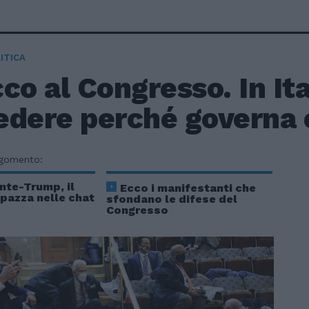
ITICA
co al Congresso. In It
edere perché governa 
rgomento:
nte-Trump, il
Ecco i manifestanti che
pazza nelle chat
sfondano le difese del
Congresso