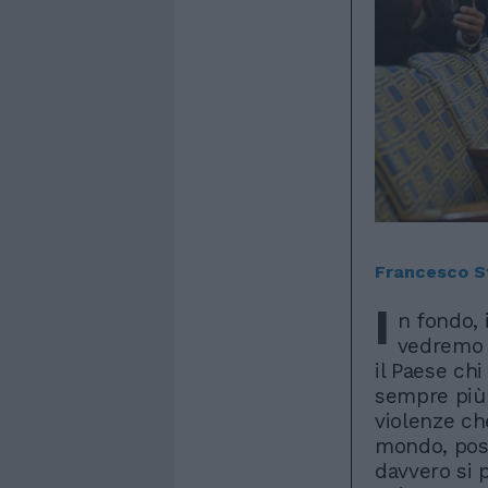
Francesco S
I
n fondo, 
vedremo m
il Paese chi
sempre più 
violenze ch
mondo, posa
davvero si 