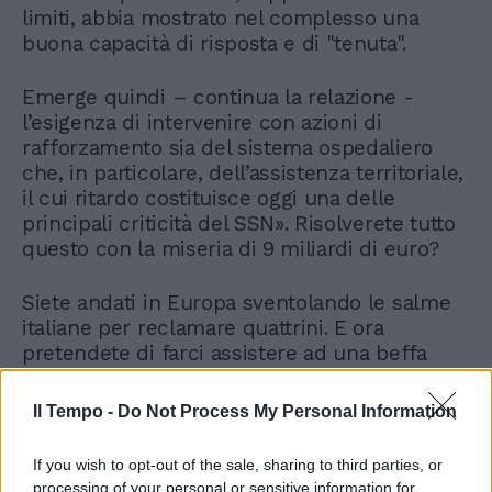
limiti, abbia mostrato nel complesso una
buona capacità di risposta e di "tenuta".
Emerge quindi – continua la relazione -
l’esigenza di intervenire con azioni di
rafforzamento sia del sistema ospedaliero
che, in particolare, dell’assistenza territoriale,
il cui ritardo costituisce oggi una delle
principali criticità del SSN». Risolverete tutto
questo con la miseria di 9 miliardi di euro?
Siete andati in Europa sventolando le salme
italiane per reclamare quattrini. E ora
pretendete di farci assistere ad una beffa
colossale? Chi può fermi questa farsa. Se la
sanità deve entrare di straforo nel recovery
Il Tempo -
Do Not Process My Personal Information
plan risparmiatecelo. Se avete deciso di
attivare il Mes ditecelo ora e non dopo aver
If you wish to opt-out of the sale, sharing to third parties, or
estorto il voto del Parlamento.
processing of your personal or sensitive information for