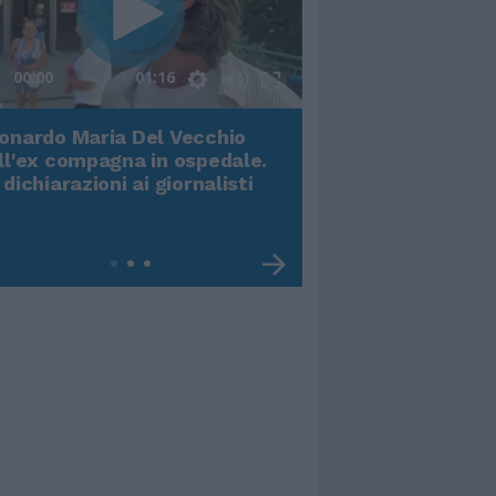
00:00
01:16
onardo Maria Del Vecchio
Terremoto, viene g
ll'ex compagna in ospedale.
video impressiona
 dichiarazioni ai giornalisti