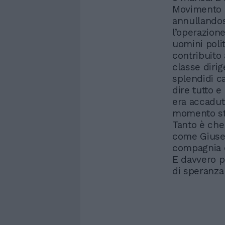
Movimento 5
annullandos
l’operazion
uomini polit
contribuito 
classe dirig
splendidi ca
dire tutto e
era accadut
momento sto
Tanto è che
come Giuse
compagnia è
E davvero p
di speranza