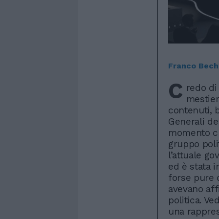
Franco Bech
C
redo di
mestier
contenuti, b
Generali de
momento clo
gruppo poli
l’attuale g
ed è stata i
forse pure d
avevano affi
politica. Ve
una rappres