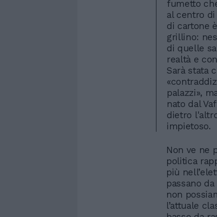
fumetto che
al centro d
di cartone è
grillino: n
di quelle s
realtà e con
Sarà stata 
«contraddiz
palazzi», m
nato dal Va
dietro l'alt
impietoso.
Non ve ne pa
politica ra
più nell’elet
passano da 
non possiam
l’attuale cl
basso da ras