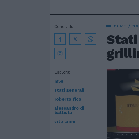
HOME
POL
Condividi:
Stati
grill
Esplora:
m5s
stati generali
roberto fico
alessandro di
battista
vito crimi