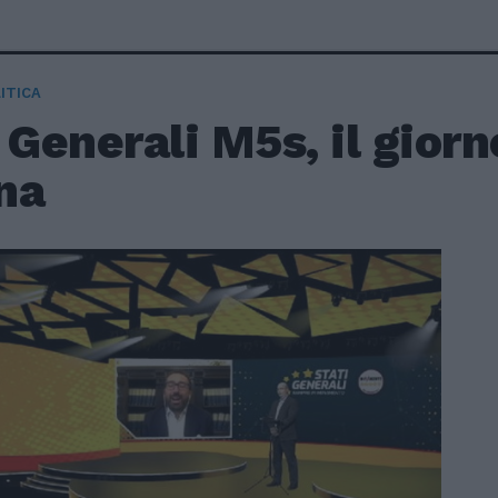
ITICA
 Generali M5s, il giorn
ina