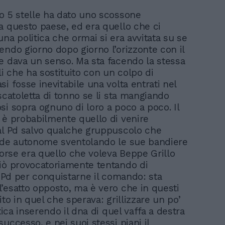
o 5 stelle ha dato uno scossone
a questo paese, ed era quello che ci
na politica che ormai si era avvitata su se
endo giorno dopo giorno l’orizzonte con il
e dava un senso. Ma sta facendo la stessa
li che ha sostituito con un colpo di
i fosse inevitabile una volta entrati nel
scatoletta di tonno se li sta mangiando
si sopra ognuno di loro a poco a poco. Il
 è probabilmente quello di venire
al Pd salvo qualche gruppuscolo che
ade autonome sventolando le sue bandiere
Forse era quello che voleva Beppe Grillo
iò provocatoriamente tentando di
l Pd per conquistarne il comando: sta
’esatto opposto, ma è vero che in questi
ito in quel che sperava: grillizzare un po’
itica inserendo il dna di quel vaffa a destra
uccesso, e nei suoi stessi piani il