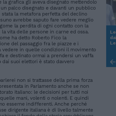
 la grafica gli aveva disegnato mettendolo
i un palco disegnato e davanti un pubblico
 stata la metafora perfetta del declino
essuno avrebbe saputo fare vedere meglio
agome la perdita di ogni contatto con la
 la vita delle persone in carne ed ossa.
Le
da
come ha detto Roberto Fico la
Rudy Giuliani a Come States?
Le
ione del passaggio fra le piazze e i
Trump, Meloni e la strategia
a vedere in quelle condizioni il movimento
americana
ffa e destinato ormai a prendersi un vaffa
ro dai suoi elettori è stato davvero
rlerei non si trattasse della prima forza
ppresentata in Parlamento anche se non
torato italiano: le decisioni per tutti noi
quelle mani, volenti o nolenti. E quindi
o esserne indifferenti. Anche perché
asse dirigente italiana è di livello talmente
chiare il fondo della storia repubblicana,