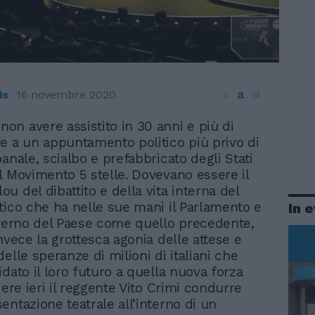
a
a
is
16 novembre 2020
a
 non avere assistito in 30 anni e più di
e a un appuntamento politico più privo di
anale, scialbo e prefabbricato degli Stati
l Movimento 5 stelle. Dovevano essere il
u del dibattito e della vita interna del
tico che ha nelle sue mani il Parlamento e
In 
overno del Paese come quello precedente,
nvece la grottesca agonia delle attese e
elle speranze di milioni di italiani che
dato il loro futuro a quella nuova forza
dere ieri il reggente Vito Crimi condurre
entazione teatrale all’interno di un