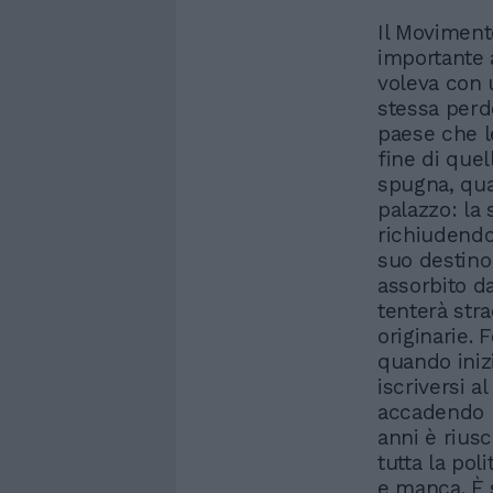
Il Moviment
importante 
voleva con u
stessa perd
paese che l
fine di quel
spugna, quas
palazzo: la 
richiudendo
suo destino
assorbito d
tenterà str
originarie. 
quando iniz
iscriversi a
accadendo l
anni è riusc
tutta la pol
e manca. È s