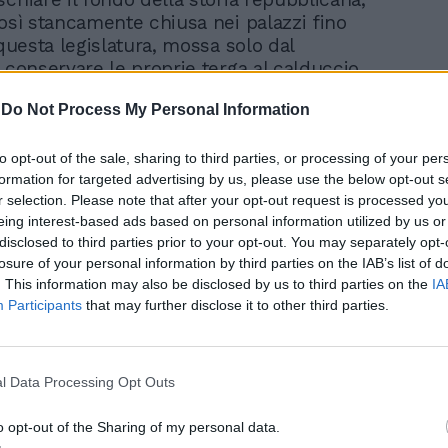
così stancamente chiusa nei palazzi fino
 questa legislatura, mossa solo dal
i conservare le proprie terga al calduccio
na che le ospita.
-
Do Not Process My Personal Information
accaduto negli Stati generali del
to opt-out of the sale, sharing to third parties, or processing of your per
stelle? Nulla. Ognuno si è fatto le lodi da
formation for targeted advertising by us, please use the below opt-out s
no ha parlato dei problemi drammatici
r selection. Please note that after your opt-out request is processed y
affrontando se non per fare qualche
eing interest-based ads based on personal information utilized by us or
e e logoro agli «eroi del coronavirus», che
disclosed to third parties prior to your opt-out. You may separately opt-
uando fa comodo (medici e infermieri),
losure of your personal information by third parties on the IAB’s list of
tessi che li violentano per farne uso
. This information may also be disclosed by us to third parties on the
IA
icavarne qualche like, hanno fatto
Participants
that may further disclose it to other third parties.
nella disperazione in cui ora si trovano,
, ancora una volta senza armi, senza uno
 riconoscimento economico. Qualcuno era
l Data Processing Opt Outs
problemini interni al Movimento, i soli in
citarli un po’: due mandati sì/ due mandati
o opt-out of the Sharing of my personal data.
u sì/ Rousseau no, guida collegiale