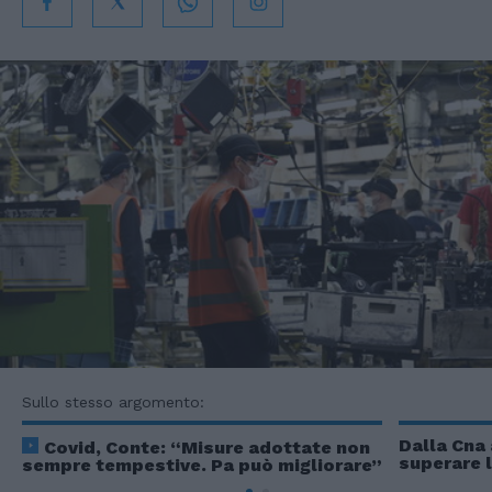
Sullo stesso argomento:
Dalla Cna 
Covid, Conte: “Misure adottate non
superare l
sempre tempestive. Pa può migliorare”