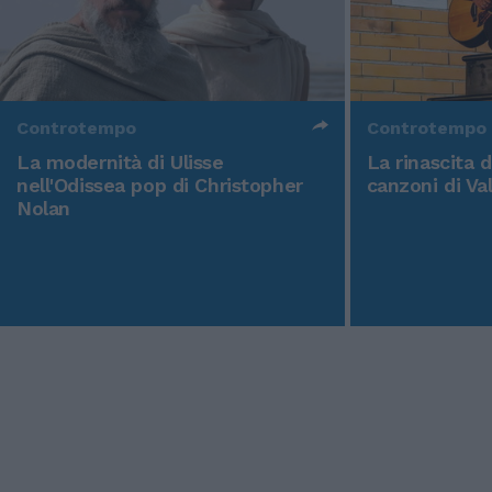
Controtempo
Controtempo
La modernità di Ulisse
La rinascita 
nell'Odissea pop di Christopher
canzoni di Va
Nolan