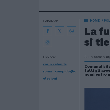
HOME
POL
Condividi:
La f
si ti
Sullo stesso a
Esplora:
carlo calenda
Comunali: Sa
tutti gli avv
roma
campidoglio
nomi entro 
elezioni