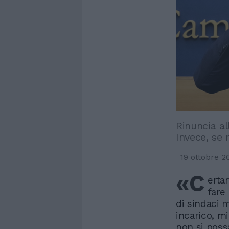
Rinuncia a
Invece, se 
19 ottobre 2
«C
erta
fare
di sindaci 
incarico, m
non si poss