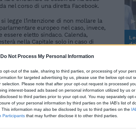
da nel corso di una diretta Facebook.
 si legge l'intenzione di non mollare la
 parlamentare europeo nel caso, invece,
 essere eletto sindaco. Calenda,
Le
sterà nella Capitale solo in caso di
da
sindaco. Fare il capo dell'opposizione non
Rudy Giuliani a Come States?
Le
Trump, Meloni e la strategia
ce interessargli. Un atteggiamento simile
-
Do Not Process My Personal Information
americana
riticato dalla sinistra - della leghista
cardi, che non è stata eletta presidente
to opt-out of the sale, sharing to third parties, or processing of your per
na e ha deciso di restare a Strasburgo
formation for targeted advertising by us, please use the below opt-out s
 al Consiglio regionale. Cosa diranno
r selection. Please note that after your opt-out request is processed y
istri di Calenda?
eing interest-based ads based on personal information utilized by us or
disclosed to third parties prior to your opt-out. You may separately opt-
losure of your personal information by third parties on the IAB’s list of
. This information may also be disclosed by us to third parties on the
IA
Participants
that may further disclose it to other third parties.