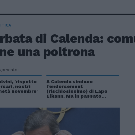
ITICA
urbata di Calenda: co
ene una poltrona
rgomento:
lvini, 'rispetto
A Calenda sindaco
ersari, nostri
l'endorsement
metà novembre'
(rischiosissimo) di Lapo
Elkann. Ma in passato...