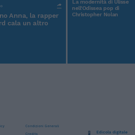
La modernità di Ulisse
po
nell'Odissea pop di
Christopher Nolan
o Anna, la rapper
rd cala un altro
icy
Condizioni Generali
Edicola digitale
Credits