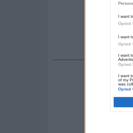
Persona
I want t
Opted 
I want t
Opted 
I want 
Advertis
Opted 
I want t
of my P
was col
Opted 