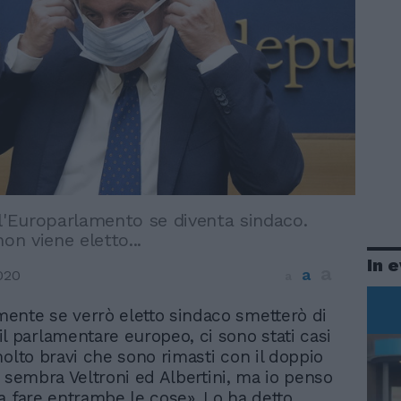
ll'Europarlamento se diventa sindaco.
non viene eletto...
In 
a
a
020
a
mente se verrò eletto sindaco smetterò di
 il parlamentare europeo, ci sono stati casi
molto bravi che sono rimasti con il doppio
i sembra Veltroni ed Albertini, ma io penso
a fare entrambe le cose». Lo ha detto