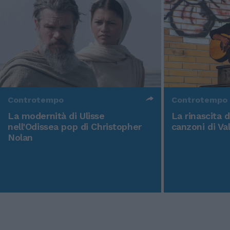
Controtempo
Controtempo
La modernità di Ulisse
La rinascita 
nell'Odissea pop di Christopher
canzoni di Va
Nolan