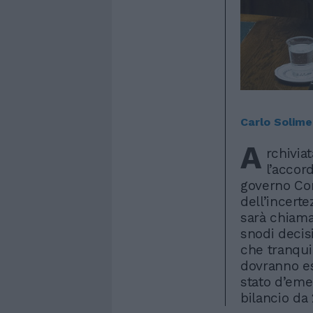
Carlo Solim
A
rchivia
l’accor
governo Con
dell’incert
sarà chiama
snodi decisi
che tranqui
dovranno es
stato d’em
bilancio da 