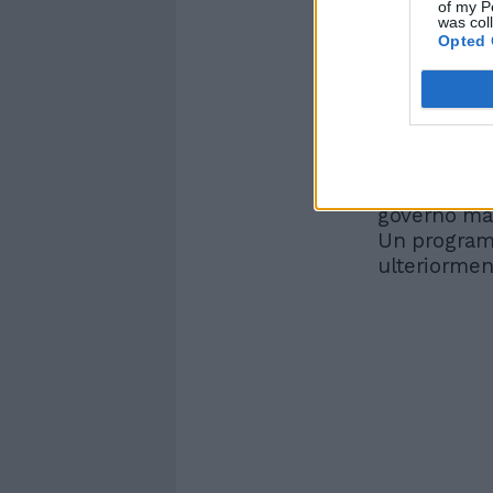
esattoriali 
of my P
was col
Opted 
A testare la
settimana, 
presidenze 
luglio il S
il processo 
Arms. Un vo
governo ma 
Un programm
ulteriorment