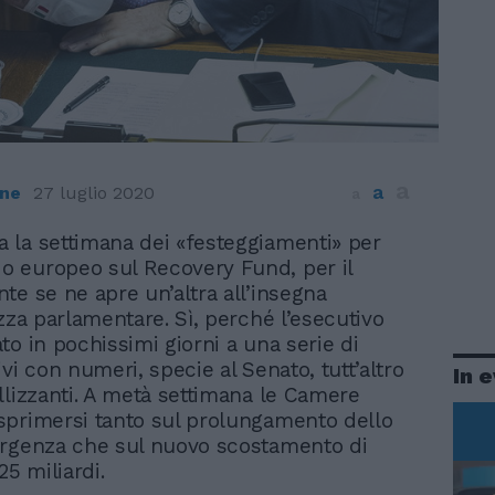
a
a
ene
27 luglio 2020
a
ta la settimana dei «festeggiamenti» per
do europeo sul Recovery Fund, per il
te se ne apre un’altra all’insegna
ezza parlamentare. Sì, perché l’esecutivo
to in pochissimi giorni a una serie di
vi con numeri, specie al Senato, tutt’altro
In 
llizzanti. A metà settimana le Camere
primersi tanto sul prolungamento dello
ergenza che sul nuovo scostamento di
25 miliardi.