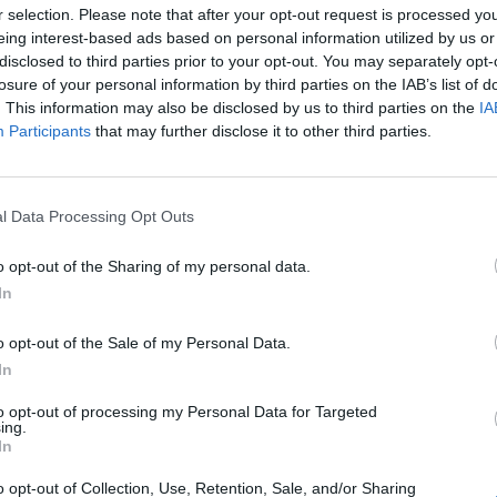
r selection. Please note that after your opt-out request is processed y
 se a Montecitorio non dovrebbero esserci
eing interest-based ads based on personal information utilized by us or
l discorso cambia a Palazzo Madama, dove
disclosed to third parties prior to your opt-out. You may separately opt-
 non può contare sui 160 voti necessari e
losure of your personal information by third parties on the IAB’s list of
di almeno 5/6 sostenitori dal centrodestra.
. This information may also be disclosed by us to third parties on the
IA
 che, hanno ripetuto all’unisono
Participants
that may further disclose it to other third parties.
Salvini e Meloni, stavolta non arriverà a
usa. Tutti vogliono capire come sarà
l denaro proveniente dall’ulteriore deficit
l Data Processing Opt Outs
 sulle casse dello Stato. E, da questo
ta, ieri ci sono state delle prime
o opt-out of the Sharing of my personal data.
i. Dodici miliardi saranno dirottati al
In
ro. Innanzitutto sgravi contributivi totali
 per le nuove assuzioni, proroga di altre
o opt-out of the Sale of my Personal Data.
 della cassa integrazione, sgravi per le
In
fanno rientrare i lavoratori dalla Cig,
icenziamenti fino al termine dell’anno,
to opt-out of processing my Personal Data for Targeted
 bonus mensile di 600 euro per i
ing.
In
ello spettacolo. Inoltre al Mef si starebbe
 blocco dell’emissione delle cartelle
o opt-out of Collection, Use, Retention, Sale, and/or Sharing