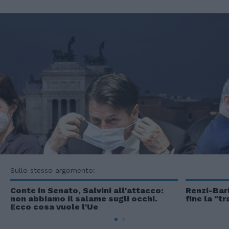
Sullo stesso argomento:
Conte in Senato, Salvini all'attacco:
Renzi-Baril
non abbiamo il salame sugli occhi.
fine la "t
Ecco cosa vuole l'Ue