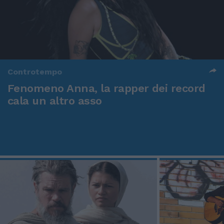
Controtempo
Fenomeno Anna, la rapper dei record
cala un altro asso