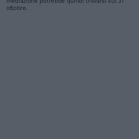
mediazione potrebbe quindi trovarsi sul 31
ottobre.