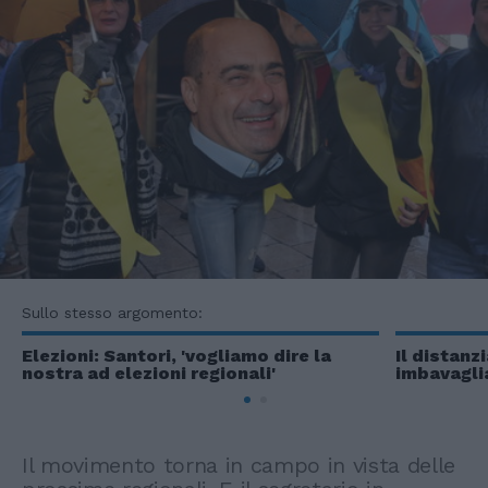
Sullo stesso argomento:
Elezioni: Santori, 'vogliamo dire la
Il distanz
nostra ad elezioni regionali'
imbavagli
Il movimento torna in campo in vista delle