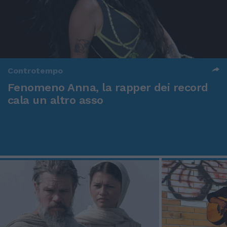
Controtempo
Fenomeno Anna, la rapper dei record
cala un altro asso