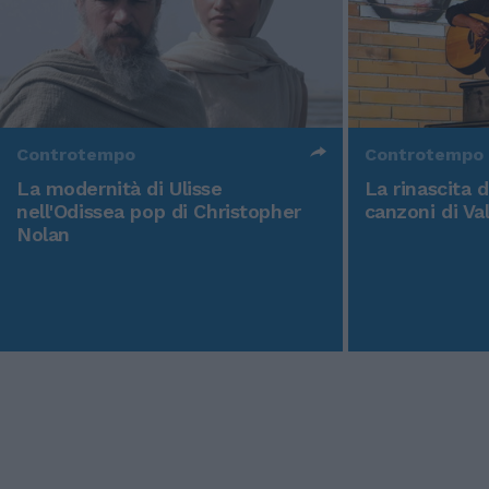
Controtempo
Controtempo
La modernità di Ulisse
La rinascita 
nell'Odissea pop di Christopher
canzoni di Va
Nolan