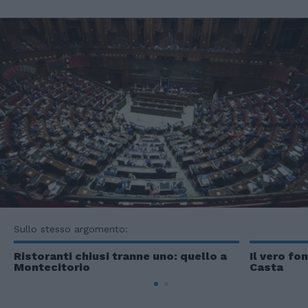
Sullo stesso argomento:
Ristoranti chiusi tranne uno: quello a
Il vero fo
Montecitorio
Casta