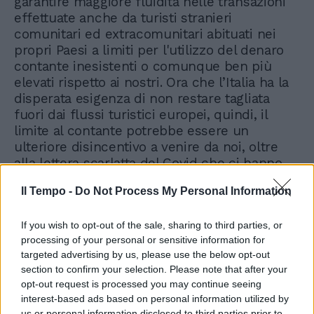
garantire maggiore fluidità nelle transazioni
effettuate anche da turisti stranieri
comunitari ed extracomunitari abituati nei
propri Paesi a limiti per l'utilizzo del denaro
contante inesistenti o comunque ben più
elevati rispetto ai nostri. Ora che l’Italia ha la
disperata esigenza di non restare tagliata
fuori dai flussi turistici europei, quindi, il
limite al contante potrebbe essere un
ulteriore disincentivo a venire da noi, oltre
alla lettera scarlatta del Covid che ci hanno
impresso sulla fronte in tutto il mondo.
Il Tempo -
Do Not Process My Personal Information
If you wish to opt-out of the sale, sharing to third parties, or
processing of your personal or sensitive information for
targeted advertising by us, please use the below opt-out
section to confirm your selection. Please note that after your
opt-out request is processed you may continue seeing
interest-based ads based on personal information utilized by
us or personal information disclosed to third parties prior to