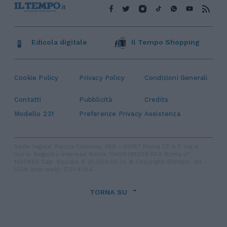
Edicola digitale
Il Tempo Shopping
Cookie Policy
Privacy Policy
Condizioni Generali
Contatti
Pubblicità
Credits
Modello 231
Preferenze Privacy
Assistenza
Sede legale: Piazza Colonna, 366 - 00187 Roma CF e P. Iva e
Iscriz. Registro Imprese Roma: 13486391009 REA Roma n°
1450962 Cap. Sociale € 25.000,00 i.v. © Copyright IlTempo. Srl -
ISSN (sito web): 1721-4084
TORNA SU