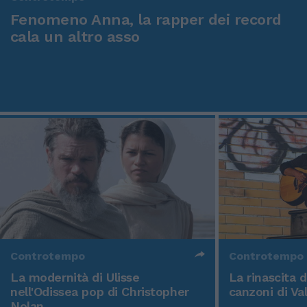
Fenomeno Anna, la rapper dei record
cala un altro asso
Controtempo
Controtempo
La modernità di Ulisse
La rinascita 
nell'Odissea pop di Christopher
canzoni di Va
Nolan