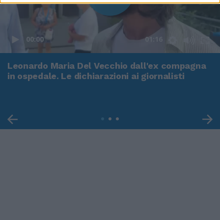
00:00
01:16
Leonardo Maria Del Vecchio dall'ex compagna
in ospedale. Le dichiarazioni ai giornalisti