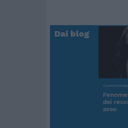
Dai blog
Controtem
Fenomen
dei reco
asso