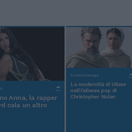
Controtempo
La modernità di Ulisse
po
nell'Odissea pop di
Christopher Nolan
o Anna, la rapper
rd cala un altro