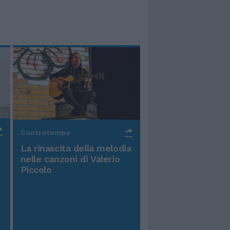
Controtempo
La rinascita della melodia
nelle canzoni di Valerio
Piccolo