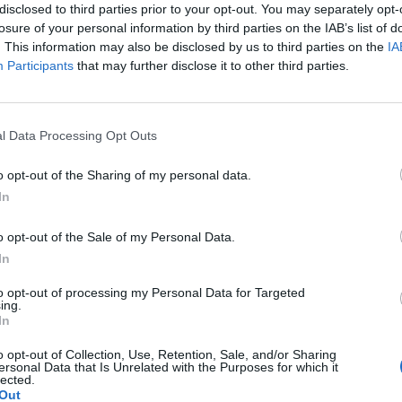
disclosed to third parties prior to your opt-out. You may separately opt-
televisivo Giancarlo Magalli. Spunta anche
losure of your personal information by third parties on the IAB’s list of
i al Teatro Brancaccio: l'ex senatore di Fi,
. This information may also be disclosed by us to third parties on the
IA
o dalle Iene Onnis e Corti, si è
Participants
that may further disclose it to other third parties.
vestito con una giacca a vento arancione.
Le
da
l Data Processing Opt Outs
Rudy Giuliani a Come States?
Le
Trump, Meloni e la strategia
o opt-out of the Sharing of my personal data.
americana
In
o opt-out of the Sale of my Personal Data.
In
to opt-out of processing my Personal Data for Targeted
ing.
In
o opt-out of Collection, Use, Retention, Sale, and/or Sharing
ersonal Data that Is Unrelated with the Purposes for which it
lected.
Out