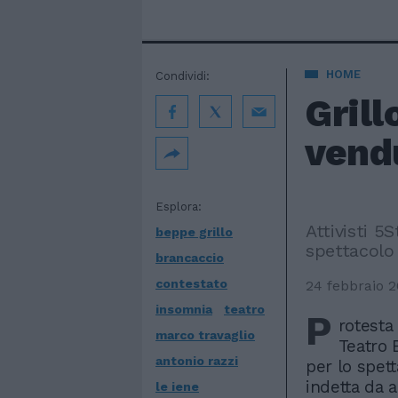
HOME
Condividi:
Grill
vend
Esplora:
Attivisti 5
beppe grillo
spettacolo
brancaccio
contestato
24 febbraio 2
insomnia
teatro
P
rotesta
marco travaglio
Teatro 
antonio razzi
per lo spet
indetta da a
le iene