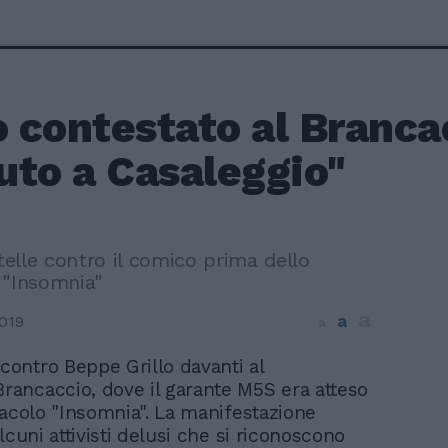
o contestato al Brancac
uto a Casaleggio"
Stelle contro il comico prima dello
 "Insomnia"
a
a
019
a
 contro Beppe Grillo davanti al
Brancaccio, dove il garante M5S era atteso
tacolo "Insomnia". La manifestazione
lcuni attivisti delusi che si riconoscono