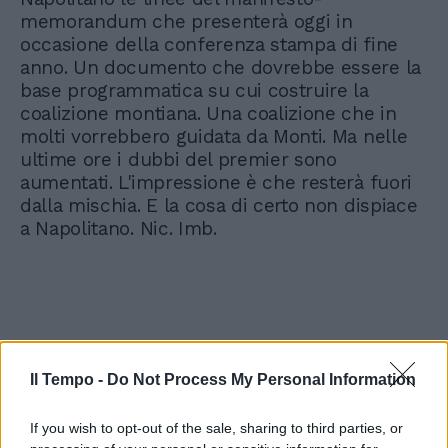
memorandum che presenterà oggi in
occasione della conferenza stampa di fine
anno. Un documento che dovrebbe essere la
base programmatica su cui costruire la
coalizione montiana. Una coalizione che in
molti vorrebbero guidata da Monti. Ma nelle
ultime ore i dubbi del premier sono
aumentati. L'impressione è che resterà fuori
dalla mischia. E la cosa di certo non dispiace
a Napolitano. Nic. Imb.
Il Tempo -
Do Not Process My Personal Information
If you wish to opt-out of the sale, sharing to third parties, or