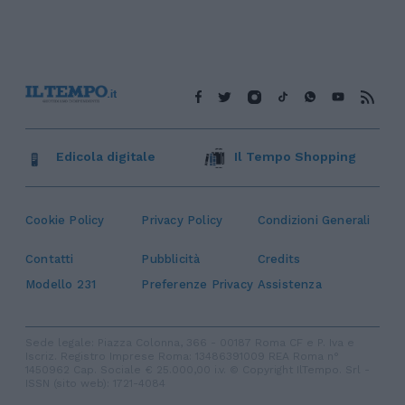
Edicola digitale
Il Tempo Shopping
Cookie Policy
Privacy Policy
Condizioni Generali
Contatti
Pubblicità
Credits
Modello 231
Preferenze Privacy
Assistenza
Sede legale: Piazza Colonna, 366 - 00187 Roma CF e P. Iva e
Iscriz. Registro Imprese Roma: 13486391009 REA Roma n°
1450962 Cap. Sociale € 25.000,00 i.v. © Copyright IlTempo. Srl -
ISSN (sito web): 1721-4084