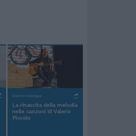
Controtempo
La rinascita della melodia
nelle canzoni di Valerio
Piccolo