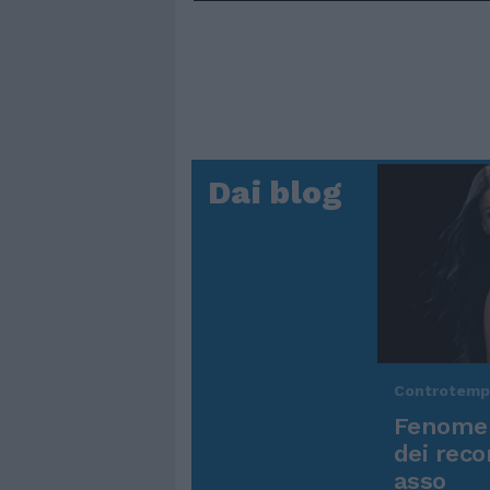
Dai blog
Controtem
Fenomen
dei reco
asso