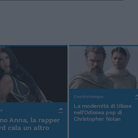
Controtempo
La modernità di Ulisse
po
nell'Odissea pop di
Christopher Nolan
o Anna, la rapper
rd cala un altro