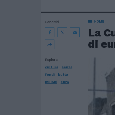
HOME
Condividi:
La Cu
di eu
Esplora:
cultura
senza
fondi
butta
milioni
euro