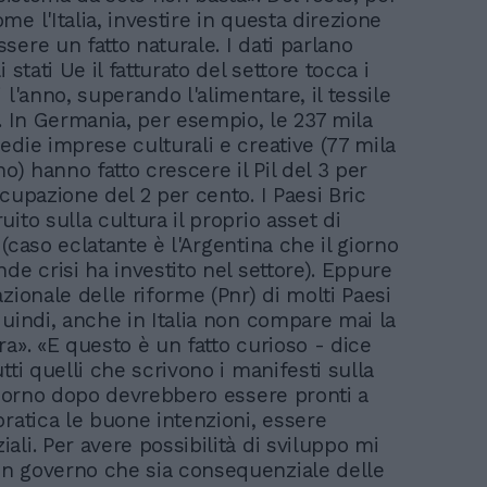
e l'Italia, investire in questa direzione
sere un fatto naturale. I dati parlano
i stati Ue il fatturato del settore tocca i
 l'anno, superando l'alimentare, il tessile
o. In Germania, per esempio, le 237 mila
edie imprese culturali e creative (77 mila
no) hanno fatto crescere il Pil del 3 per
cupazione del 2 per cento. I Paesi Bric
ito sulla cultura il proprio asset di
(caso eclatante è l'Argentina che il giorno
de crisi ha investito nel settore). Eppure
zionale delle riforme (Pnr) di molti Paesi
quindi, anche in Italia non compare mai la
ra». «E questo è un fatto curioso - dice
tti quelli che scrivono i manifesti sulla
 giorno dopo devrebbero essere pronti a
pratica le buone intenzioni, essere
ali. Per avere possibilità di sviluppo mi
n governo che sia consequenziale delle