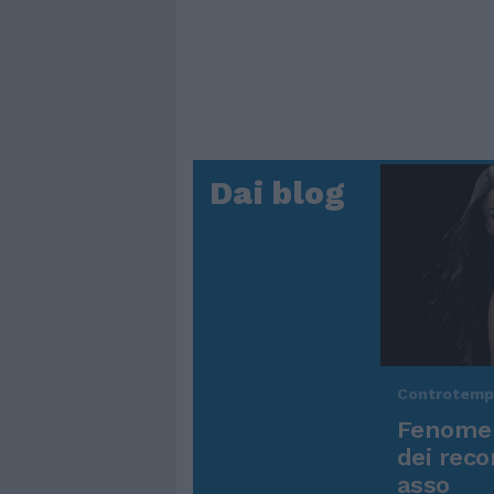
Dai blog
Controtem
Fenomen
dei reco
asso