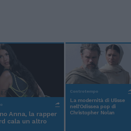
Controtempo
La modernità di Ulisse
po
nell'Odissea pop di
Christopher Nolan
o Anna, la rapper
rd cala un altro