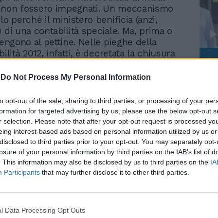
 non fossero impegnati. Un meccanismo
lo perché il ministero benificia (anzi,
 di una contabilità speciale. Ma, prima o
vengono al pettine. Nelle pieghe della
bilità 2012, infatti, è decretata la chiusura
Le
lità speciali. Risultato: addio soldi. Il
da
 restituire al ministero dell'Economia e
Rudy Giuliani a Come States?
-
Do Not Process My Personal Information
Le
ze 64 milioni di euro entro questo maggio
Trump, Meloni e la strategia
 di euro entro il prossimo maggio.
americana
to opt-out of the sale, sharing to third parties, or processing of your per
 bel po' di risorse che potevano servire a
formation for targeted advertising by us, please use the below opt-out s
 il patrimonio in tempi di magra vengono
r selection. Please note that after your opt-out request is processed y
tto, questo, che ha fatto balzare dalla
eing interest-based ads based on personal information utilized by us or
 operatori del settore cultura come il
disclosed to third parties prior to your opt-out. You may separately opt-
losure of your personal information by third parties on the IAB’s list of
 di amministrazione del PalaExpo, Michele
. This information may also be disclosed by us to third parties on the
IA
sti soldi potevano essere utilizzati per la
Participants
that may further disclose it to other third parties.
ne dei beni culturali, per la produzione
 la valorizzazione o promozione. Ormai non
rci nulla», spiega Gerace che spera
oter vedere una migliore gestione del
l Data Processing Opt Outs