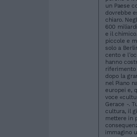
un Paese com
dovrebbe es
chiaro. Negl
600 miliardi
e il chimic
piccole e m
solo a Berli
cento e l'oc
hanno costru
riferimento 
dopo la gran
nel Piano na
europei e, 
voce «cultu
Gerace -. Tu
cultura, il
mettere in 
consequenzi
immagino u