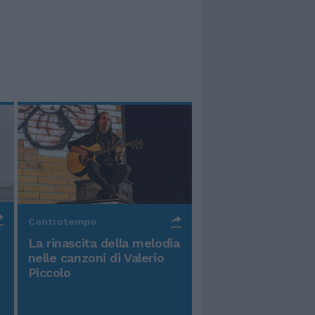
Controtempo
La rinascita della melodia
nelle canzoni di Valerio
Piccolo