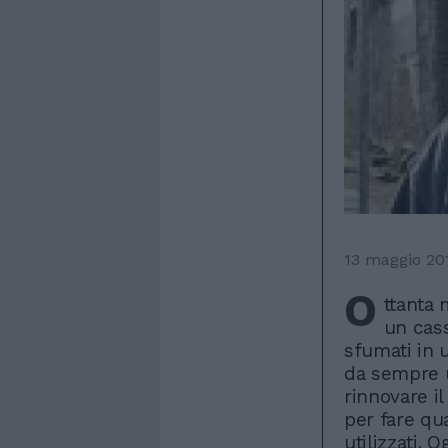
13 maggio 20
O
ttanta 
un cass
sfumati in 
da sempre 
rinnovare il
per fare qu
utilizzati. 