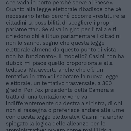
che vada in porto perchè serve al Paese».
Quanto alla legge elettorale ribadisce che «è
necessario farla» perché occorre «restituire ai
cittadini la possibilità di scegliere i propri
parlamentari. Se si va in giro per l'Italia e ti
chiedono chi è il tuo parlamentare i cittadini
non lo sanno, segno che questa legge
elettorale almeno da questo punto di vista
non ha funzionato». Il modello? Casini non ha
dubbi: mi piace quello proporzionale alla
tedesca. Ma avverte anche che c'è un
tentativo in atto «di sabotare la nuova legge
elettorale, un tentativo trasversale, a 360
gradi». Per l'ex presidente della Camera si
tratta di una tentazione «che va
indifferentemente da destra a sinistra, di chi
non si rassegna o preferisce andare alle urne
con questa legge elettorale». Casini ha anche
spiegato la logica delle alleanze per le
amministrative; ovvero come mai l'Udc a