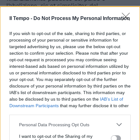
l'abolizione, sic et simpliciter, del
finanziamento pubblico e la sostituzione di
Il Tempo -
Do Not Process My Personal Information
esso con finanziamenti privati, naturalmente
regolamentati e soggetti a un tetto, a vincoli,
a controlli. Questa sarebbe una riforma
If you wish to opt-out of the sale, sharing to third parties, or
processing of your personal or sensitive information for
liberale, moderna, che ridarebbe al cittadino
targeted advertising by us, please use the below opt-out
anche un ruolo da protagonista. E favorirebbe
section to confirm your selection. Please note that after your
la rinascita della politica e del senso civico.
opt-out request is processed you may continue seeing
P.S. - Se i partiti volessero dare un segnale,
interest-based ads based on personal information utilized by
sia pure piccolo, ma significativo della serietà
us or personal information disclosed to third parties prior to
e della onestà dei loro propositi di voler
your opt-out. You may separately opt-out of the further
davvero mettere mano al problema dei
disclosure of your personal information by third parties on the
finanziamenti pubblici avrebbero una buona
IAB’s list of downstream participants. This information may
occasione, un'occasione da cogliere al volo:
also be disclosed by us to third parties on the
IAB’s List of
rinunciare a incassare i cento milioni e passa
Downstream Participants
that may further disclose it to other
third parties.
dell'ultima tranche di fondi pubblici loro
dovuti sulla base della legge vigente. Lo
Personal Data Processing Opt Outs
faranno?
I want to opt-out of the Sharing of my