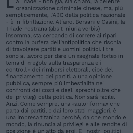
L
a Triade - non già, sia chiaro, la celebre
organizzazione criminale cinese, ma, più
semplicemente, l'ABC della politica nazionale
- è in fibrillazione. Alfano, Bersani e Casini, la
Triade nostrana (absit iniuria verbis)
insomma, sta cercando di correre ai ripari
contro la bufera dell'antipolitica che rischia
di travolgere partiti e uomini politici. I tre
sono al lavoro per dare un «segnale forte» in
tema di «regole sulla trasparenza e i
controlli» dei rimborsi elettorali, cioè del
finanziamento dei partiti, a una opinione
pubblica, sempre più imbestialita nei
confronti dei costi e degli sprechi oltre che
dei privilegi della politica. Non sarà facile.
Anzi. Come sempre, una «autoriforma» che
parta dai partiti, o dai loro stati maggiori, è
una impresa titanica perché, da che mondo e
mondo, la rinuncia ai privilegi e alle rendite di
posizione è un atto da eroi. E i nostri politici