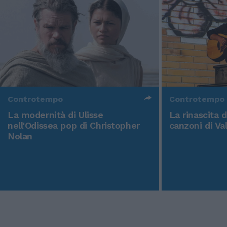
Controtempo
Controtempo
La modernità di Ulisse
La rinascita 
nell'Odissea pop di Christopher
canzoni di Va
Nolan