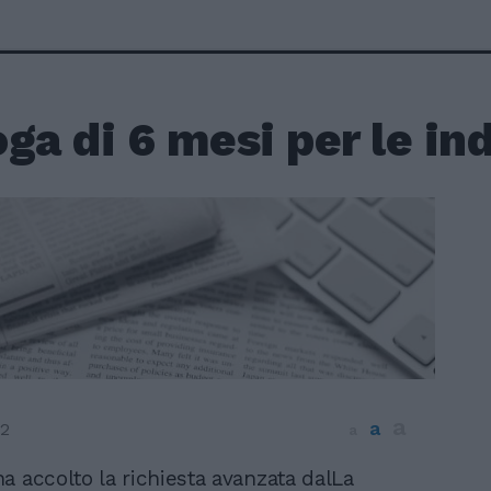
ga di 6 mesi per le in
a
a
12
a
ha accolto la richiesta avanzata dalLa