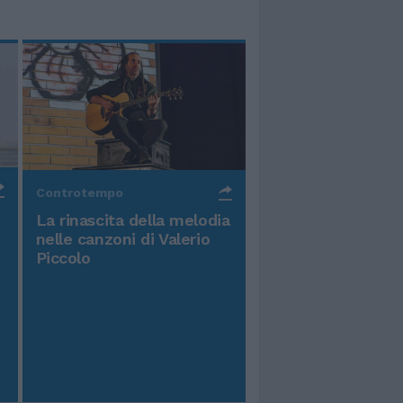
Controtempo
La rinascita della melodia
nelle canzoni di Valerio
Piccolo