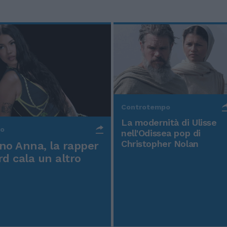
Controtempo
La modernità di Ulisse
po
nell'Odissea pop di
Christopher Nolan
o Anna, la rapper
rd cala un altro