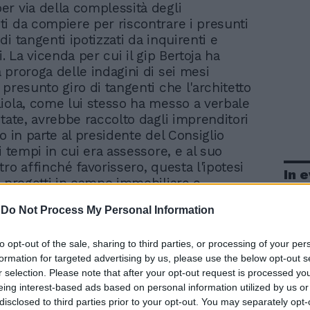
er via della complessità degli
i da compiere per riscontrare i presunti
i tangenti ipotizzati da inquirenti e
i. La vicenda per cui il gip Bertoja ha
 proroga delle indagini di sei mesi
presunto giro di tangenti che l'architetto
iola, come lui stesso ha messo a verbale
state, avrebbe raccolto dagli imprenditori
o in parte al presidente del Consiglio
i tempi in cui era assessore, e al suo
ro affinché favorissero, questa l'ipotesi
In 
, progetti in campo immobiliare e
iale a Milano e nell'hinterland. Con Boni,
-
Do Not Process My Personal Information
iola, sono indagati l'ex leghista Marco
lberto Leuci, cognato e socio di Ugliola, gli
to opt-out of the sale, sharing to third parties, or processing of your per
i Francesco Monastero e Luigi Zunino, e
formation for targeted advertising by us, please use the below opt-out s
o di Cassano D'Adda Edoardo Sala. Ed è
r selection. Please note that after your opt-out request is processed y
io Leuci a raccontare ai pm che «i soldi
eing interest-based ads based on personal information utilized by us or
tica dovevano essere destinati pro quota ai
disclosed to third parties prior to your opt-out. You may separately opt-