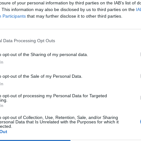
 reggevano la giunta cassanese, in
losure of your personal information by third parties on the IAB’s list of
 Forza Italia e Lega Nord». Un meccanismo
. This information may also be disclosed by us to third parties on the
IA
stato replicato, questa l'ipotesi, per altri
Participants
that may further disclose it to other third parties.
l'hinterland. L'opposizione attacca: «Siamo
Le
992: c'è un avviso di garanzia a settimana:
da
ormigoni deve dimettersi subito, si deve
Rudy Giuliani a Come States?
Le
l Data Processing Opt Outs
Trump, Meloni e la strategia
rola ai cittadini» dice il coordinatore
americana
 Fli Giuseppe Valditara.
o opt-out of the Sharing of my personal data.
In
o opt-out of the Sale of my Personal Data.
In
to opt-out of processing my Personal Data for Targeted
ing.
In
o opt-out of Collection, Use, Retention, Sale, and/or Sharing
ersonal Data that Is Unrelated with the Purposes for which it
lected.
Out