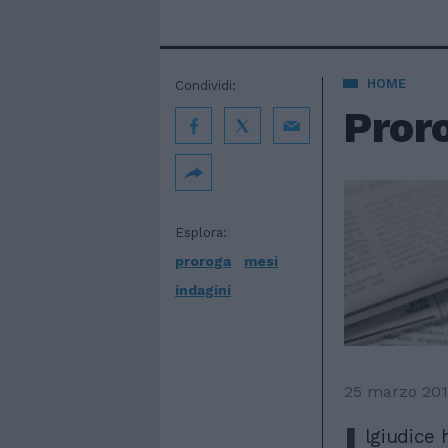
HOME
Condividi:
Proro
Esplora:
proroga
mesi
indagini
25 marzo 20
I
lgiudice 