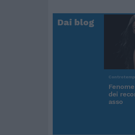
Dai blog
Controtem
Fenomen
dei reco
asso