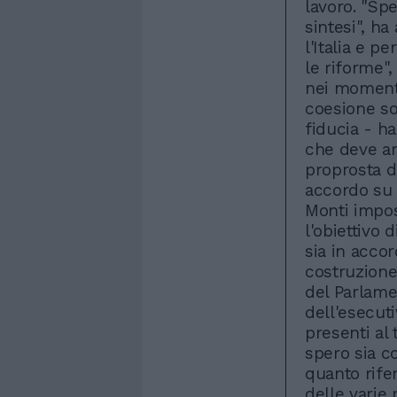
lavoro. "Sp
sintesi", ha
l'Italia e p
le riforme"
nei momenti 
coesione so
fiducia - h
che deve a
proprosta d
accordo su 
Monti impost
l'obiettivo 
sia in acco
costruzione
del Parlame
dell'esecuti
presenti al 
spero sia c
quanto rifer
delle varie 