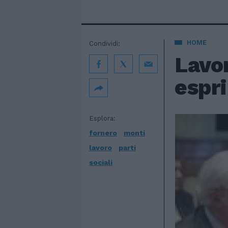
HOME
Condividi:
Lavor
espr
Esplora:
fornero
monti
lavoro
parti
sociali