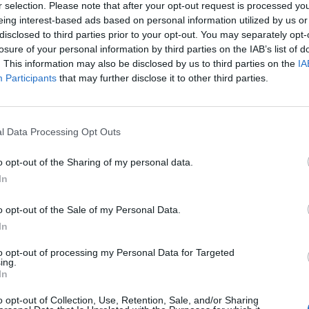
 il Capo dello Stato Giorgio Napolitano,
r selection. Please note that after your opt-out request is processed y
e però "grave". LO SCOGLIO
eing interest-based ads based on personal information utilized by us or
LO 18 Licenziamenti discriminatori e
disclosed to third parties prior to your opt-out. You may separately opt-
losure of your personal information by third parties on the IAB’s list of
. Nello specifico, il nodo più importante da
. This information may also be disclosed by us to third parties on the
IA
esta l'articolo 18: i sindacati sono compatti
Participants
that may further disclose it to other third parties.
 il reintegro l'unica opzione davanti ad un
to discriminatorio. Più complessa invece
i licenziamenti disciplinari, sui quali i
paiono divisi. E spunta un'ipotesi di
l Data Processing Opt Outs
: in queste ore, si sta infatti ragionando
one per quanto riguarda l'articolo 18 e in
o opt-out of the Sharing of my personal data.
i licenziamenti disciplinari. Tra le ipotesi
In
a discutendo ci sarebbe la possibilità di un
di 32 mensilità che varrebbe in caso dei
o opt-out of the Sale of my Personal Data.
i disciplinari. Quest'ipotesi scatterebbe
In
cui il giudice scelga l'opzione
to opt-out of processing my Personal Data for Targeted
izzo e non del reintegro. Reintegro o
ing.
 Più in generale si lavora a una proposta di
In
per cui si dovrebbero circoscrivere in
o opt-out of Collection, Use, Retention, Sale, and/or Sharing
le causali dei licenziamenti disciplinari.