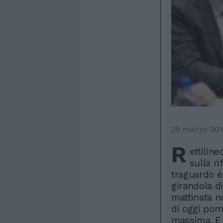
25 marzo 20
R
ettiline
sulla r
traguardo è
girandola di
mattinata n
di oggi pom
massima. E 