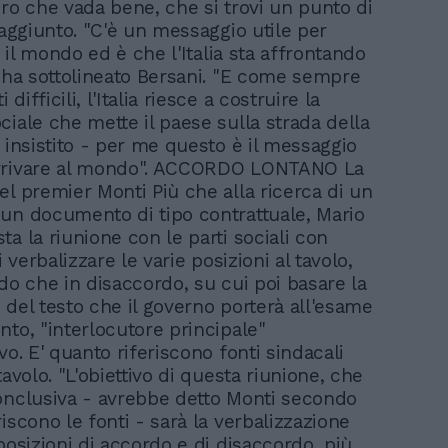
ero che vada bene, che si trovi un punto di
 aggiunto. "C'è un messaggio utile per
er il mondo ed è che l'Italia sta affrontando
, ha sottolineato Bersani. "E come sempre
difficili, l'Italia riesce a costruire la
ciale che mette il paese sulla strada della
a insistito - per me questo è il messaggio
rrivare al mondo". ACCORDO LONTANO La
el premier Monti Più che alla ricerca di un
un documento di tipo contrattuale, Mario
a la riunione con le parti sociali con
di verbalizzare le varie posizioni al tavolo,
rdo che in disaccordo, su cui poi basare la
 del testo che il governo porterà all'esame
nto, "interlocutore principale"
vo. E' quanto riferiscono fonti sindacali
tavolo. "L'obiettivo di questa riunione, che
onclusiva - avrebbe detto Monti secondo
iscono le fonti - sarà la verbalizzazione
posizioni di accordo e di disaccordo, più