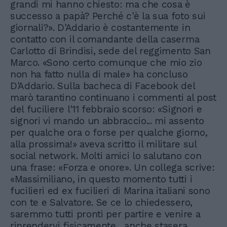
grandi mi hanno chiesto: ma che cosa è
successo a papà? Perché c'è la sua foto sui
giornali?». D'Addario è costantemente in
contatto con il comandante della caserma
Carlotto di Brindisi, sede del reggimento San
Marco. «Sono certo comunque che mio zio
non ha fatto nulla di male» ha concluso
D'Addario. Sulla bacheca di Facebook del
marò tarantino continuano i commenti al post
del fuciliere l'11 febbraio scorso: «Signori e
signori vi mando un abbraccio... mi assento
per qualche ora o forse per qualche giorno,
alla prossima!» aveva scritto il militare sul
social network. Molti amici lo salutano con
una frase: «Forza e onore». Un collega scrive:
«Massimiliano, in questo momento tutti i
fucilieri ed ex fucilieri di Marina italiani sono
con te e Salvatore. Se ce lo chiedessero,
saremmo tutti pronti per partire e venire a
riprendervi fisicamente... anche stasera