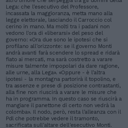
altro timore che serpeggia tra gli uomini della
Lega: che l'esecutivo del Professore,
incassata la maggioranza, metta mano alla
legge elettorale, lasciando il Carroccio col
cerino in mano. Ma molti tra i padani non
vedono l'ora di «liberarsi» del peso del
governo: «Ora due sono le ipotesi che si
profilano all'orizzonte: se il governo Monti
andrà avanti farà scendere lo spread e ridarà
fiato ai mercati, ma sarà costretto a varare
misure talmente impopolari da dare ragione,
alle urne, alla Lega». «Oppure - è l'altra
ipotesi - la montagna partorirà il topolino, e
tra assenze e prese di posizione contrastanti,
alla fine non riuscirà a varare le misure che
ha in programma. In questo caso se riuscirà a
mangiare il panettone di certo non vedrà la
colomba». Il nodo, però, resta l'alleanza con il
Pdl che potrebbe vedere il tramonto,
sacrificata sull'altare dell'esecutivo Monti.