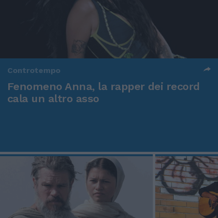
Controtempo
Fenomeno Anna, la rapper dei record
cala un altro asso