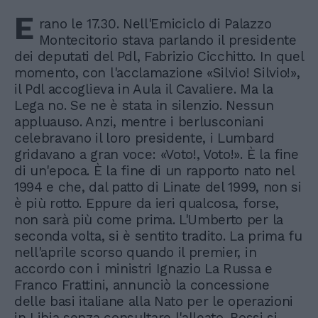
E
rano le 17.30. Nell'Emiciclo di Palazzo
Montecitorio stava parlando il presidente
dei deputati del Pdl, Fabrizio Cicchitto. In quel
momento, con l'acclamazione «Silvio! Silvio!»,
il Pdl accoglieva in Aula il Cavaliere. Ma la
Lega no. Se ne è stata in silenzio. Nessun
appluauso. Anzi, mentre i berlusconiani
celebravano il loro presidente, i Lumbard
gridavano a gran voce: «Voto!, Voto!». È la fine
di un'epoca. È la fine di un rapporto nato nel
1994 e che, dal patto di Linate del 1999, non si
è più rotto. Eppure da ieri qualcosa, forse,
non sarà più come prima. L'Umberto per la
seconda volta, si è sentito tradito. La prima fu
nell'aprile scorso quando il premier, in
accordo con i ministri Ignazio La Russa e
Franco Frattini, annunciò la concessione
delle basi italiane alla Nato per le operazioni
in Libia senza consultare l'alleato. Bossi si