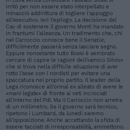
irritò per non essere stato interpellato e
minacciò addirittura di togliere l'appoggio
all'esecutivo. Ieri l'epilogo. La decisione del
Cav di sostenere il governo Monti ha mandato
in frantumi l'alleanza. Un tradimento che, chi
nel Carroccio conosce bene il Senatùr,
difficilmente passerà senza lasciare segno.
Eppure nonostante tutto Bossi è sembrato
cercare di capire le ragioni dell'«amico Silvio»
che si trova nella difficile situazione di aver
rotto l'asse con i nordisti per evitare una
spaccatura nel proprio partito. Il leader della
Lega riconosce all'ormai ex alleato di avere le
«mani legate» di fronte ai veti incrociati
all'interno del Pdl. Ma il Carroccio non arretra
di un millimetro. Se il governo sarà tecnico,
ripetono i Lumbard, da lunedì saremo
all'opposizione. Anche accettando la sfida di
essere tacciati di irresponsabilità, ammettono.