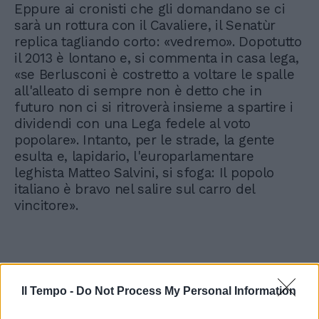
Eppure ai cronisti che gli domandano se ci
sarà un rottura con il Cavaliere, il Senatùr
replica tagliando corto: «vedremo». Dopotutto
il 2013 è lontano e, si commenta in casa lega,
«se Berlusconi è costretto a voltare le spalle
all'alleato di sempre non è detto che in
futuro non ci si ritroverà insieme a spartire i
dividendi con una Lega fedele al voto
popolare». Intanto, per le strade, la gente
esulta e, lapidario, l'europarlamentare
leghista Matteo Salvini, si sfoga: Il popolo
italiano è bravo nel salire sul carro del
vincitore».
Il Tempo -
Do Not Process My Personal Information