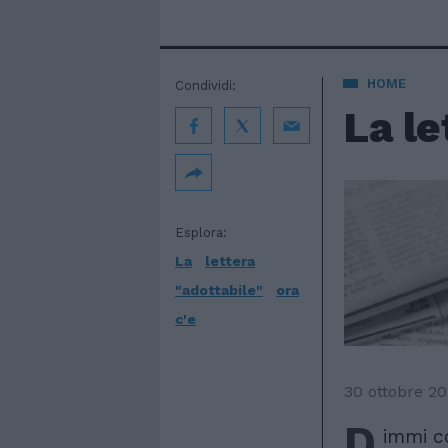
HOME
Condividi:
La le
Esplora:
La
lettera
"adottabile"
ora
c'e
30 ottobre 20
D
immi co