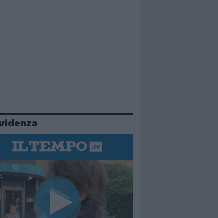
evidenza