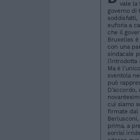
vale la 
governo di 
soddisfatti
euforia a cal
che il gove
Bruxelles è 
con una par
sindacale pr
l'introdotta
Ma è l'unic
sventola ne
può rapprese
D'accordo, u
novantesimo
cui siamo s
firmate dal 
Berlusconi,
prima, a pr
sorrisi irri