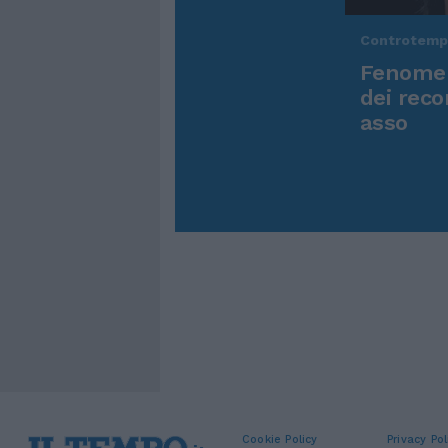
Controtem
Fenomen
dei reco
asso
Cookie Policy
Privacy Pol