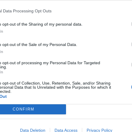
centro-destra e al centro-sinistra di
 richieste-Bce come piattaforma comune
l Data Processing Opt Outs
ima e non lontana campagna elettorale.
ssa improponibile, perché governare
o opt-out of the Sharing of my personal data.
politica, non alle banche. Ma adesso la
In
 «adottabile» c'è, adesso esiste la lettera-
 tra riformismo e populismo, fra quanti
o opt-out of the Sale of my Personal Data.
scuotere l'immobilismo strutturale del
In
iano e quanti s'attardano nella difesa
to opt-out of processing my Personal Data for Targeted
di privilegi anacronistici e iniqui. Adesso
ing.
gramma di governo» che può essere fatto
In
qualunque polo politico, se l'intento è
o opt-out of Collection, Use, Retention, Sale, and/or Sharing
mbiare l'Italia. E sorprende, o forse no,
ersonal Data that Is Unrelated with the Purposes for which it
ersa il piano economico ne prenda di mira
lected.
Out
tto, travisandolo: l'ipotesi dei
i più facili. Un'ipotesi che riguarda
CONFIRM
 sette per cento delle aziende italiane,
'enorme 93 è formato da imprese con
ndici dipendenti, e perciò già oggi la
Data Deletion
Data Access
Privacy Policy