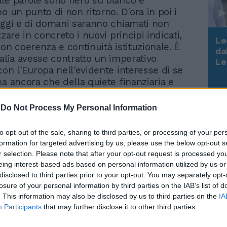
le parole sono nero su bianco e
o un punto di non ritorno. D'ora in poi i
oggi e di domani saranno chiamati non
zzare in concreto i nuovi principi indicati,
Le
on coerenza e continuità istituzionale. È
da
talia avesse contratto un imperativo
Rudy Giuliani a Come States?
Le
Trump, Meloni e la strategia
con l'Europa nell'evidente interesse di se
americana
ma ancora che della quiete finanziaria e
ltrui. È come se il risanamento dei conti
a nostra crescita fossero vincolati al più
-
Do Not Process My Personal Information
iluppo europeo. Per giorni si era dibattuto
lettera, quella sgradevole e perentoria che
to opt-out of the sale, sharing to third parties, or processing of your per
ntrale europea aveva inviato al governo
formation for targeted advertising by us, please use the below opt-out s
tesse essere condivisa da tutti,
r selection. Please note that after your opt-out request is processed y
 e opposizione, per le ricette utili che
eing interest-based ads based on personal information utilized by us or
e che erano frutto di idee da tempo
disclosed to third parties prior to your opt-out. You may separately opt-
n Italia. La Bce scopriva l'acqua calda, ma
losure of your personal information by third parties on the IAB’s list of
. This information may also be disclosed by us to third parties on the
IA
 nostra: ci siamo fatti bacchettare per
Participants
that may further disclose it to other third parties.
ti politico-economici promessi per anni,
uati. Economisti e giuristi sono arrivati a