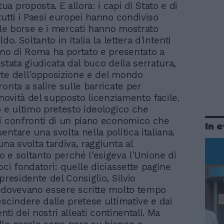
tua proposta. E allora: i capi di Stato e di
tutti i Paesi europei hanno condiviso
, le borse e i mercati hanno mostrato
do. Soltanto in Italia la lettera d'intenti
rno di Roma ha portato e presentato a
stata giudicata dal buco della serratura,
te dell'opposizione e del mondo
onta a salire sulle barricate per
 novità del supposto licenziamento facile.
o e ultimo pretesto ideologico che
i confronti di un piano economico che
In 
ntare una svolta nella politica italiana.
na svolta tardiva, raggiunta al
 e soltanto perché l'esigeva l'Unione di
oci fondatori: quelle diciassette pagine
presidente del Consiglio, Silvio
 dovevano essere scritte molto tempo
escindere dalle pretese ultimative e dai
denti dei nostri alleati continentali. Ma