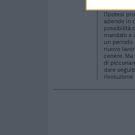
legge conse
con un'inde
l'ipotesi p
aziende in c
possibilità 
mandato a c
un periodo 
nuovo lavor
cenere. Ma p
di picconar
dare seguit
rivoluzione