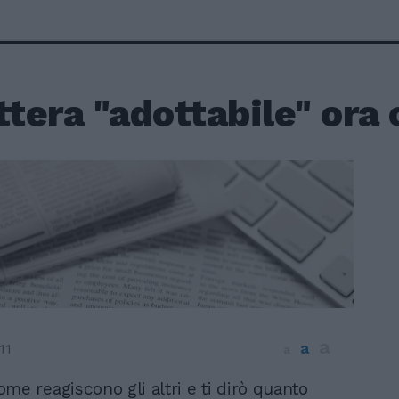
ttera "adottabile" ora 
a
a
11
a
me reagiscono gli altri e ti dirò quanto