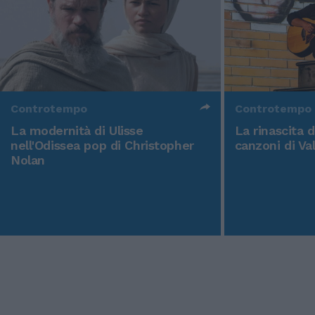
Controtempo
Controtempo
La modernità di Ulisse
La rinascita 
nell'Odissea pop di Christopher
canzoni di Va
Nolan