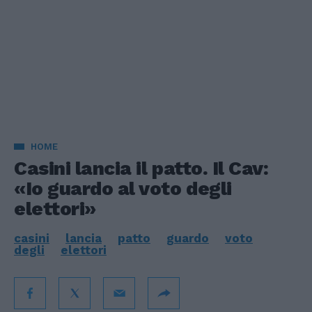
HOME
Casini lancia il patto. Il Cav:
«Io guardo al voto degli
elettori»
casini
lancia
patto
guardo
voto
degli
elettori