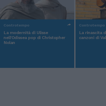
Controtempo
Controtempo
La modernità di Ulisse
La rinascita 
nell'Odissea pop di Christopher
canzoni di Va
Nolan