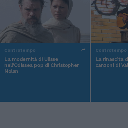
Controtempo
Controtempo
La modernità di Ulisse
La rinascita 
nell'Odissea pop di Christopher
canzoni di Va
Nolan