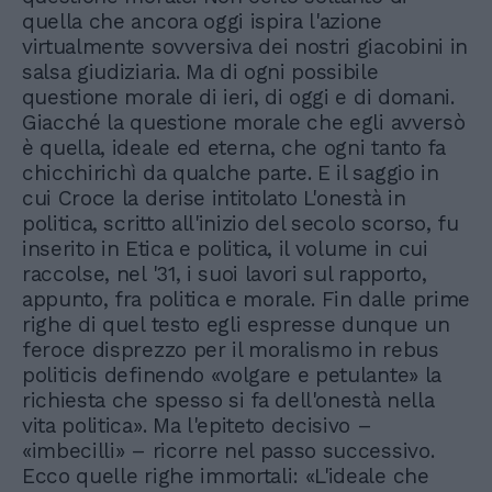
quella che ancora oggi ispira l'azione
virtualmente sovversiva dei nostri giacobini in
salsa giudiziaria. Ma di ogni possibile
questione morale di ieri, di oggi e di domani.
Giacché la questione morale che egli avversò
è quella, ideale ed eterna, che ogni tanto fa
chicchirichì da qualche parte. E il saggio in
cui Croce la derise intitolato L'onestà in
politica, scritto all'inizio del secolo scorso, fu
inserito in Etica e politica, il volume in cui
raccolse, nel '31, i suoi lavori sul rapporto,
appunto, fra politica e morale. Fin dalle prime
righe di quel testo egli espresse dunque un
feroce disprezzo per il moralismo in rebus
politicis definendo «volgare e petulante» la
richiesta che spesso si fa dell'onestà nella
vita politica». Ma l'epiteto decisivo –
«imbecilli» – ricorre nel passo successivo.
Ecco quelle righe immortali: «L'ideale che