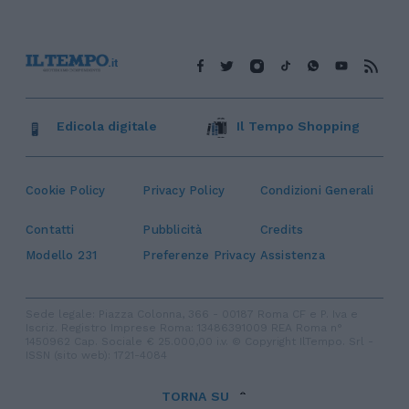
Edicola digitale
Il Tempo Shopping
Cookie Policy
Privacy Policy
Condizioni Generali
Contatti
Pubblicità
Credits
Modello 231
Preferenze Privacy
Assistenza
Sede legale: Piazza Colonna, 366 - 00187 Roma CF e P. Iva e
Iscriz. Registro Imprese Roma: 13486391009 REA Roma n°
1450962 Cap. Sociale € 25.000,00 i.v. © Copyright IlTempo. Srl -
ISSN (sito web): 1721-4084
TORNA SU