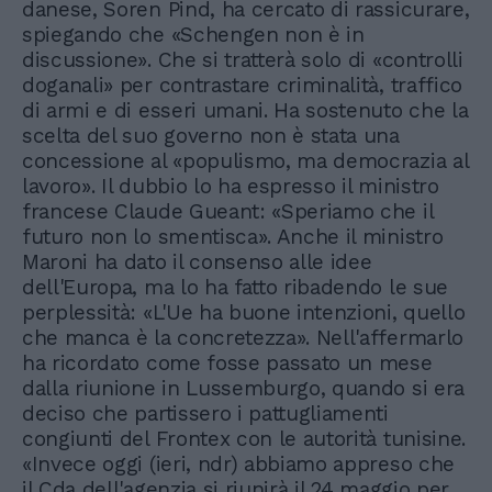
danese, Soren Pind, ha cercato di rassicurare,
spiegando che «Schengen non è in
discussione». Che si tratterà solo di «controlli
doganali» per contrastare criminalità, traffico
di armi e di esseri umani. Ha sostenuto che la
scelta del suo governo non è stata una
concessione al «populismo, ma democrazia al
lavoro». Il dubbio lo ha espresso il ministro
francese Claude Gueant: «Speriamo che il
futuro non lo smentisca». Anche il ministro
Maroni ha dato il consenso alle idee
dell'Europa, ma lo ha fatto ribadendo le sue
perplessità: «L'Ue ha buone intenzioni, quello
che manca è la concretezza». Nell'affermarlo
ha ricordato come fosse passato un mese
dalla riunione in Lussemburgo, quando si era
deciso che partissero i pattugliamenti
congiunti del Frontex con le autorità tunisine.
«Invece oggi (ieri, ndr) abbiamo appreso che
il Cda dell'agenzia si riunirà il 24 maggio per