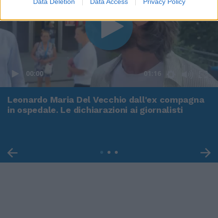
Data Deletion
Data Access
Privacy Policy
00:00
01:16
Leonardo Maria Del Vecchio dall'ex compagna
in ospedale. Le dichiarazioni ai giornalisti