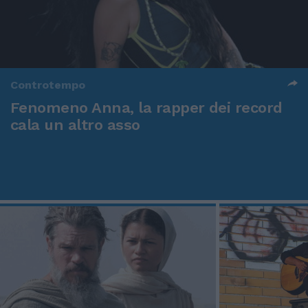
Controtempo
Fenomeno Anna, la rapper dei record
cala un altro asso