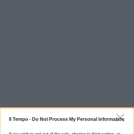
In evidenza
Il Tempo -
Do Not Process My Personal Information
If you wish to opt-out of the sale, sharing to third parties, or