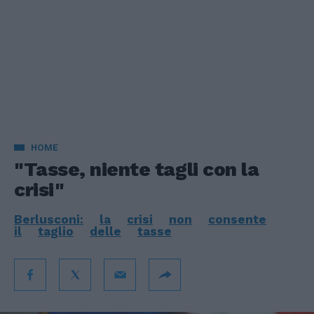
HOME
"Tasse, niente tagli con la
crisi"
Berlusconi:
la
crisi
non
consente
il
taglio
delle
tasse