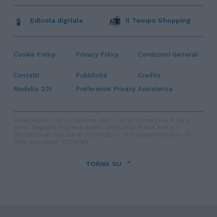
Edicola digitale
Il Tempo Shopping
Cookie Policy
Privacy Policy
Condizioni Generali
Contatti
Pubblicità
Credits
Modello 231
Preferenze Privacy
Assistenza
Sede legale: Piazza Colonna, 366 - 00187 Roma CF e P. Iva e
Iscriz. Registro Imprese Roma: 13486391009 REA Roma n°
1450962 Cap. Sociale € 25.000,00 i.v. © Copyright IlTempo. Srl -
ISSN (sito web): 1721-4084
TORNA SU