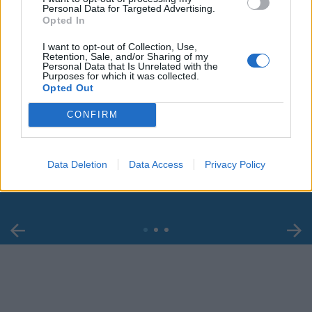
Personal Data for Targeted Advertising.
Opted In
I want to opt-out of Collection, Use,
Retention, Sale, and/or Sharing of my
Personal Data that Is Unrelated with the
Purposes for which it was collected.
Opted Out
CONFIRM
00:00
01:16
Leonardo Maria Del Vecchio dall'ex compagna
Data Deletion
Data Access
Privacy Policy
in ospedale. Le dichiarazioni ai giornalisti