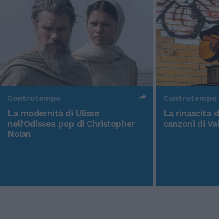
Controtempo
Controtempo
La modernità di Ulisse
La rinascita 
nell'Odissea pop di Christopher
canzoni di Va
Nolan