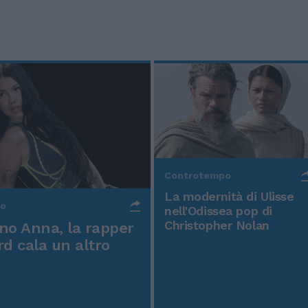
Controtempo
La modernità di Ulisse
po
nell'Odissea pop di
Christopher Nolan
o Anna, la rapper
rd cala un altro