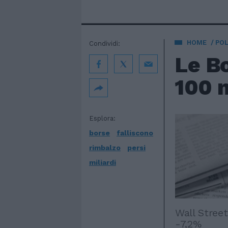
HOME
POL
Condividi:
Le Bo
100 m
Esplora:
borse
falliscono
rimbalzo
persi
miliardi
Wall Street
-7,2%