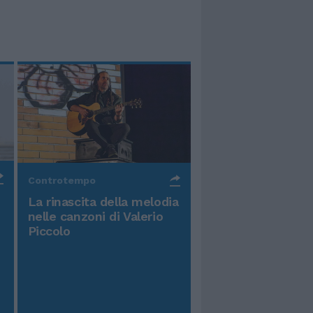
Controtempo
La rinascita della melodia
nelle canzoni di Valerio
Piccolo