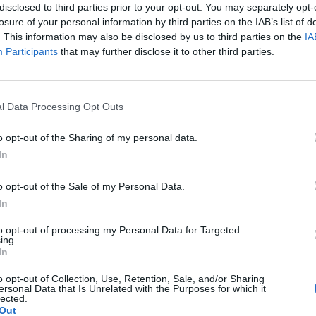
disclosed to third parties prior to your opt-out. You may separately opt-
mo complice l'avvio negativo di Wall Street.
losure of your personal information by third parties on the IAB’s list of
re alla débacle europea è stato anche il
. This information may also be disclosed by us to third parties on the
IA
le utilities (energia, gas ed elettricità).
Participants
that may further disclose it to other third parties.
difensivo per eccellenza e che ieri ha
timore, alimentati da rumors nelle sale,
Le
s possa bloccare i rincari delle tariffe
da
l Data Processing Opt Outs
 in scia anche al raffreddamento del
Rudy Giuliani a Come States?
Le
ambiato a New York intorno agli 87 dollari
Trump, Meloni e la strategia
o opt-out of the Sharing of my personal data.
americana
imori alimentati inoltre dalle dichiarazioni
In
o dell'Energia belga che ha aperto la porta
revisioni al ribasso delle tariffe di luce e
o opt-out of the Sale of my Personal Data.
prio paese. A Piazza Affari hanno avuto un
In
asso titoli come Enel (-8,3%), A2A (-3,7%),
) e Terna (-6%). Al deciso rimbalzo di
to opt-out of processing my Personal Data for Targeted
+9,2% a 2,67 euro) hanno fatto da
ing.
In
 le perdite di Bpm (-8,85% a 4 euro).
o opt-out of Collection, Use, Retention, Sale, and/or Sharing
ersonal Data that Is Unrelated with the Purposes for which it
lected.
Out