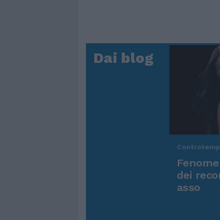
Dai blog
Controtem
Fenomen
dei reco
asso