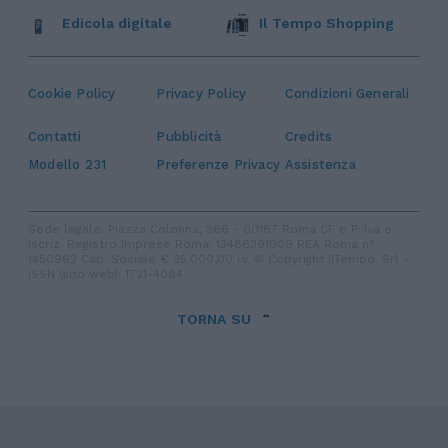
Edicola digitale
Il Tempo Shopping
Cookie Policy
Privacy Policy
Condizioni Generali
Contatti
Pubblicità
Credits
Modello 231
Preferenze Privacy
Assistenza
Sede legale: Piazza Colonna, 366 - 00187 Roma CF e P. Iva e
Iscriz. Registro Imprese Roma: 13486391009 REA Roma n°
1450962 Cap. Sociale € 25.000,00 i.v. © Copyright IlTempo. Srl -
ISSN (sito web): 1721-4084
TORNA SU