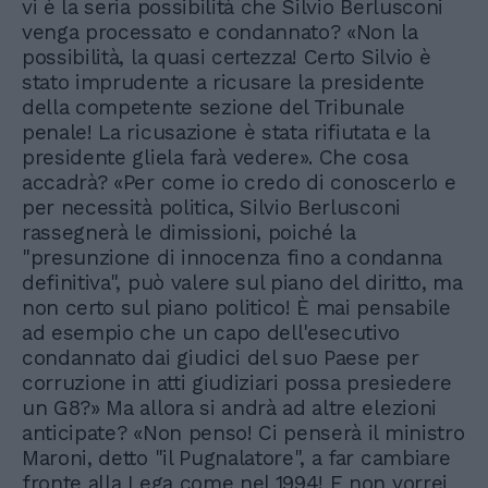
vi è la seria possibilità che Silvio Berlusconi
venga processato e condannato? «Non la
possibilità, la quasi certezza! Certo Silvio è
stato imprudente a ricusare la presidente
della competente sezione del Tribunale
penale! La ricusazione è stata rifiutata e la
presidente gliela farà vedere». Che cosa
accadrà? «Per come io credo di conoscerlo e
per necessità politica, Silvio Berlusconi
rassegnerà le dimissioni, poiché la
"presunzione di innocenza fino a condanna
definitiva", può valere sul piano del diritto, ma
non certo sul piano politico! È mai pensabile
ad esempio che un capo dell'esecutivo
condannato dai giudici del suo Paese per
corruzione in atti giudiziari possa presiedere
un G8?» Ma allora si andrà ad altre elezioni
anticipate? «Non penso! Ci penserà il ministro
Maroni, detto "il Pugnalatore", a far cambiare
fronte alla Lega come nel 1994! E non vorrei