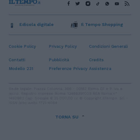
Edicola digitale
Il Tempo Shopping
Cookie Policy
Privacy Policy
Condizioni Generali
Contatti
Pubblicità
Credits
Modello 231
Preferenze Privacy
Assistenza
Sede legale: Piazza Colonna, 366 - 00187 Roma CF e P. Iva e
Iscriz. Registro Imprese Roma: 13486391009 REA Roma n°
1450962 Cap. Sociale € 25.000,00 i.v. © Copyright IlTempo. Srl -
ISSN (sito web): 1721-4084
TORNA SU