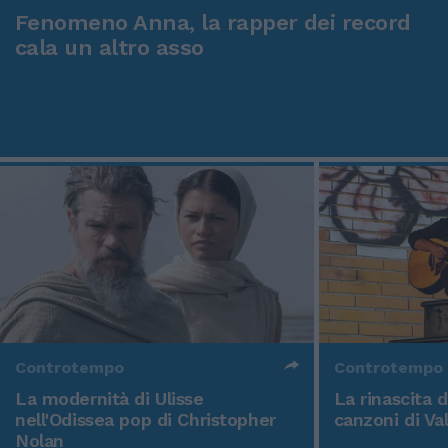
Fenomeno Anna, la rapper dei record
cala un altro asso
Controtempo
Controtempo
La modernità di Ulisse
La rinascita 
nell'Odissea pop di Christopher
canzoni di Va
Nolan