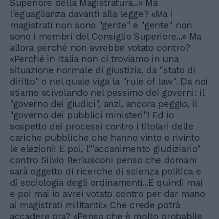
Superiore della Magistratura...» Ma
l'eguaglianza davanti alla legge? «Ma i
magistrati non sono "gente" e "gente" non
sono i membri del Consiglio Superiore...» Ma
allora perché non avrebbe votato contro?
«Perché in Italia non ci troviamo in una
situazione normale di giustizia, da "stato di
diritto" o nel quale viga la "rule of law". Da noi
stiamo scivolando nel pessimo dei governi: il
"governo dei giudici", anzi, ancora peggio, il
"governo dei pubblici ministeri"! Ed io
sospetto dei processi contro i titolari delle
cariche pubbliche che hanno vinto e rivinto
le elezioni! E poi, l'"accanimento giudiziario"
contro Silvio Berlusconi penso che domani
sarà oggetto di ricerche di scienza politica e
di sociologia degli ordinamenti...E quindi mai
e poi mai io avrei votato contro per dar mano
ai magistrati militanti!» Che crede potrà
accadere ora? «Penso che è molto probabile