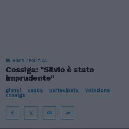
HOME
POLITICA
Cossiga: "Silvio è stato
imprudente"
gianni
capua
partecipato
votazione
cossiga