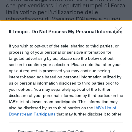
che per vendicarsi i deputati europei di Forza
Italia votino per l'utilizzazione delle
intercettazioni di Massimo D'Alema e quindi
per la sua automatica incriminazione:
Il Tempo -
Do Not Process My Personal Information
sarebbe un favore troppo grande per il neo-
giustizialista Walter Veltroni».
If you wish to opt-out of the sale, sharing to third parties, or
processing of your personal or sensitive information for
targeted advertising by us, please use the below opt-out
section to confirm your selection. Please note that after your
opt-out request is processed you may continue seeing
interest-based ads based on personal information utilized by
us or personal information disclosed to third parties prior to
your opt-out. You may separately opt-out of the further
disclosure of your personal information by third parties on the
IAB’s list of downstream participants. This information may
also be disclosed by us to third parties on the
IAB’s List of
Downstream Participants
that may further disclose it to other
third parties.
Personal Data Processing Opt Outs