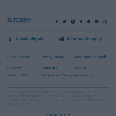
Edicola digitale
Il Tempo Shopping
Cookie Policy
Privacy Policy
Condizioni Generali
Contatti
Pubblicità
Credits
Modello 231
Preferenze Privacy
Assistenza
Sede legale: Piazza Colonna, 366 - 00187 Roma CF e P. Iva e
Iscriz. Registro Imprese Roma: 13486391009 REA Roma n°
1450962 Cap. Sociale € 25.000,00 i.v. © Copyright IlTempo. Srl -
ISSN (sito web): 1721-4084
TORNA SU