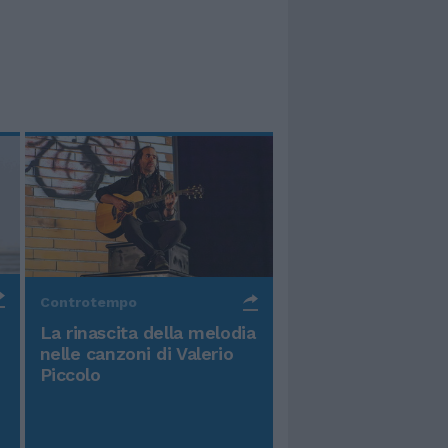
Controtempo
La rinascita della melodia
nelle canzoni di Valerio
Piccolo