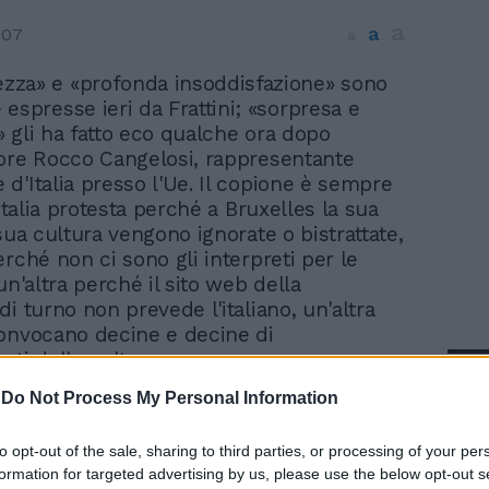
a
a
007
a
zza» e «profonda insoddisfazione» sono
e espresse ieri da Frattini; «sorpresa e
 gli ha fatto eco qualche ora dopo
ore Rocco Cangelosi, rappresentante
d'Italia presso l'Ue. Il copione è sempre
'Italia protesta perché a Bruxelles la sua
sua cultura vengono ignorate o bistrattate,
rché non ci sono gli interpreti per le
un'altra perché il sito web della
i turno non prevede l'italiano, un'altra
onvocano decine e decine di
nti della cultura europea per un
In 
non c'è nemmeno un italiano. Stavolta,
-
Do Not Process My Personal Information
vista» appare quanto meno paradossale, se
 la protesta di Frattini si riferisce a un
to opt-out of the sale, sharing to third parties, or processing of your per
t celebrativo dei 50 anni del Trattato di
formation for targeted advertising by us, please use the below opt-out s
trova di tutto nelle due lingue