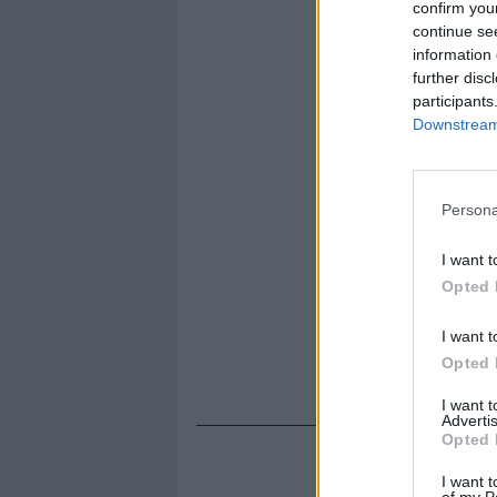
confirm you
immancabili
continue se
spagnolo. N
information 
ospitato» i 
further disc
sottolinea 
participants
non deve «i
Downstream 
presente de
collettiva». 
portavoce, 
Persona
funzionari 
che si rivol
I want t
ha stabilito
Opted 
quattro ling
le braccia 
I want t
mai, per pa
Opted 
tedesco e no
I want 
Advertis
Opted 
I want t
of my P