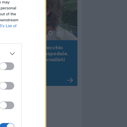
ou may
 personal
out of the
 downstream
B’s List of
00:00
01:16
onardo Maria Del Vecchio
Terremoto, viene g
ll'ex compagna in ospedale.
video impressiona
 dichiarazioni ai giornalisti