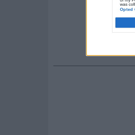
was col
Opted 