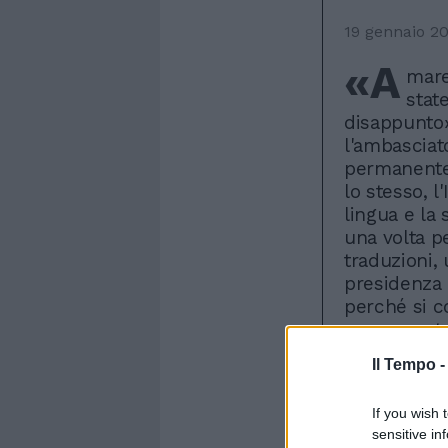
19 gennaio 2
«A
mare
stat
disappunto»
l'ambasciat
permanente 
lo stesso, l
lingua e la 
una volta pe
traduzioni, 
presidenza d
perché si c
rappresenta
convegno e 
Il Tempo 
però, la «s
si pensa che
If you wish 
sito Interne
sensitive in
Roma: vi si 