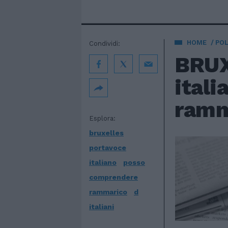
HOME
POL
Condividi:
BRUX
itali
ramma
Esplora:
bruxelles
portavoce
italiano
posso
comprendere
rammarico
d
italiani