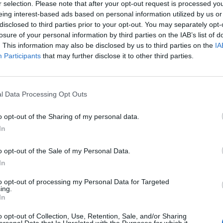
r selection. Please note that after your opt-out request is processed y
 — inglese e francese — in tedesco e in
eing interest-based ads based on personal information utilized by us or
iente nella lingua «del paese che ha
disclosed to third parties prior to your opt-out. You may separately opt-
negoziati di quel trattato fondatore, come
losure of your personal information by third parties on the IAB’s list of
Frattini, parlando di una Commissione che
. This information may also be disclosed by us to third parties on the
IA
gnorare aspetti del proprio passato e del
Participants
that may further disclose it to other third parties.
cisivi nell'alimentare la memoria
Il sito che ignora l'italiano, spiegano i
Le
sarebbe un'iniziativa autonoma dei
da
l Data Processing Opt Outs
della direzione generale relazioni esterne,
Rudy Giuliani a Come States?
Le
Trump, Meloni e la strategia
ge «ai paesi terzi, al resto del mondo» ed
o opt-out of the Sharing of my personal data.
americana
 con criteri tutti suoi di utilizzare quelle
In
ue. Anche l'esperto Petrucci, però, allarga
quando i giornalisti insistono: ma perché
o opt-out of the Sale of my Personal Data.
rlare al mondo non europeo si usa il
In
n l'italiano?
to opt-out of processing my Personal Data for Targeted
ing.
In
o opt-out of Collection, Use, Retention, Sale, and/or Sharing
ersonal Data that Is Unrelated with the Purposes for which it