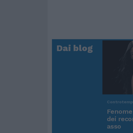
Dai blog
Controtem
Fenomen
dei reco
asso