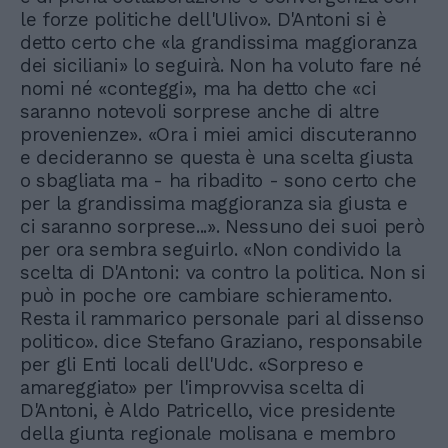
le forze politiche dell'Ulivo». D'Antoni si è
detto certo che «la grandissima maggioranza
dei siciliani» lo seguirà. Non ha voluto fare né
nomi né «conteggi», ma ha detto che «ci
saranno notevoli sorprese anche di altre
provenienze». «Ora i miei amici discuteranno
e decideranno se questa è una scelta giusta
o sbagliata ma - ha ribadito - sono certo che
per la grandissima maggioranza sia giusta e
ci saranno sorprese...». Nessuno dei suoi però
per ora sembra seguirlo. «Non condivido la
scelta di D'Antoni: va contro la politica. Non si
può in poche ore cambiare schieramento.
Resta il rammarico personale pari al dissenso
politico». dice Stefano Graziano, responsabile
per gli Enti locali dell'Udc. «Sorpreso e
amareggiato» per l'improvvisa scelta di
D'Antoni, è Aldo Patricello, vice presidente
della giunta regionale molisana e membro