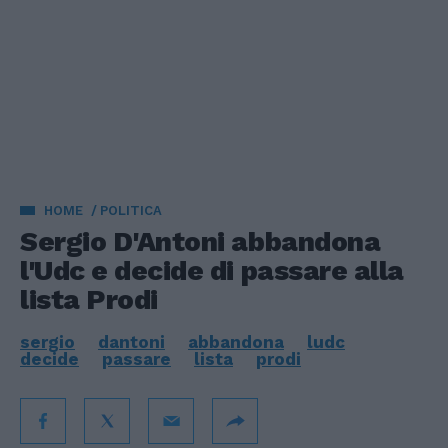
HOME
POLITICA
Sergio D'Antoni abbandona
l'Udc e decide di passare alla
lista Prodi
sergio
dantoni
abbandona
ludc
decide
passare
lista
prodi