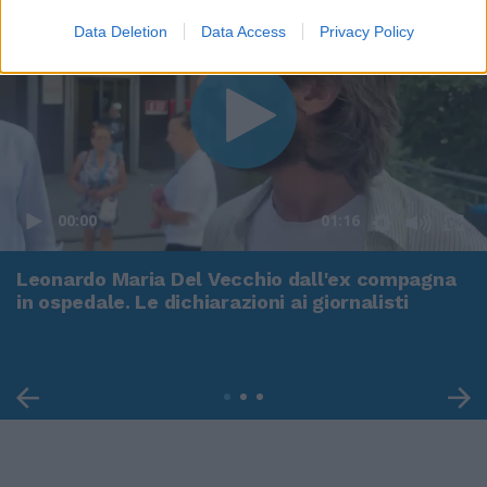
Data Deletion
Data Access
Privacy Policy
00:00
01:16
Leonardo Maria Del Vecchio dall'ex compagna
in ospedale. Le dichiarazioni ai giornalisti