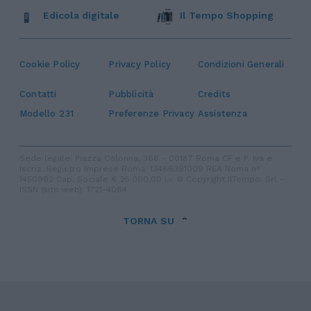
Edicola digitale
Il Tempo Shopping
Cookie Policy
Privacy Policy
Condizioni Generali
Contatti
Pubblicità
Credits
Modello 231
Preferenze Privacy
Assistenza
Sede legale: Piazza Colonna, 366 - 00187 Roma CF e P. Iva e
Iscriz. Registro Imprese Roma: 13486391009 REA Roma n°
1450962 Cap. Sociale € 25.000,00 i.v. © Copyright IlTempo. Srl -
ISSN (sito web): 1721-4084
TORNA SU