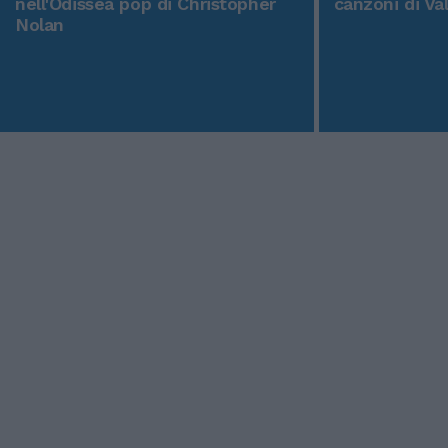
nell'Odissea pop di Christopher
canzoni di Va
Nolan