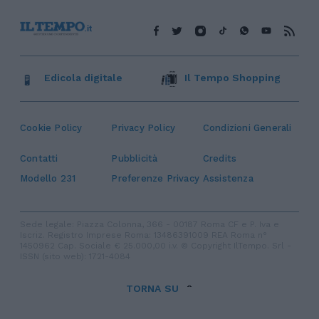
Edicola digitale
Il Tempo Shopping
Cookie Policy
Privacy Policy
Condizioni Generali
Contatti
Pubblicità
Credits
Modello 231
Preferenze Privacy
Assistenza
Sede legale: Piazza Colonna, 366 - 00187 Roma CF e P. Iva e
Iscriz. Registro Imprese Roma: 13486391009 REA Roma n°
1450962 Cap. Sociale € 25.000,00 i.v. © Copyright IlTempo. Srl -
ISSN (sito web): 1721-4084
TORNA SU