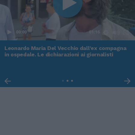
00:00
01:16
Leonardo Maria Del Vecchio dall'ex compagna
in ospedale. Le dichiarazioni ai giornalisti