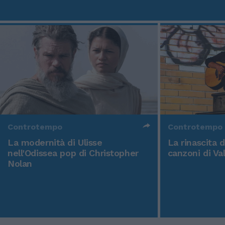
Controtempo
Controtempo
La modernità di Ulisse
La rinascita 
nell'Odissea pop di Christopher
canzoni di Va
Nolan