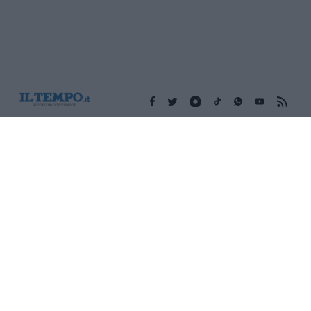
Edicola digitale
Il Tempo Shopping
Cookie Policy
Privacy Policy
Condizioni Generali
Contatti
Pubblicità
Credits
Modello 231
Preferenze Privacy
Assistenza
Sede legale: Piazza Colonna, 366 - 00187 Roma CF e P. Iva e
Iscriz. Registro Imprese Roma: 13486391009 REA Roma n°