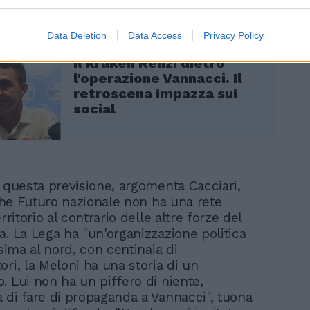
Data Deletion
Data Access
Privacy Policy
Il kraken Renzi dietro
l'operazione Vannacci. Il
retroscena impazza sui
social
i questa previsione, argomenta Cacciari,
 che Futuro nazionale non ha una rete
erritorio al contrario delle altre forze del
a. La Lega ha "un'organizzazione politica
ssima al nord, con centinaia di
ri, la Meloni ha una storia di un
. Lui non ha un piffero di niente,
 di fare di propaganda a Vannacci", tuona