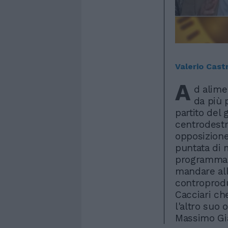
Valerio Cast
A
d alime
da più p
partito del 
centrodestr
opposizione
puntata di 
programma c
mandare all'a
controprodu
Cacciari ch
l'altro suo 
Massimo Gi