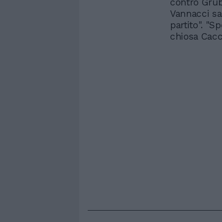
contro Grub
Vannacci sa
partito". "S
chiosa Cacci