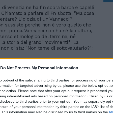
 di Venezia ne ha fin sopra barba e capelli
. Chiamato a parlare di Fn sbotta: "Ma cosa
tare? L'idiozia di un Vannacci?
n sussiste perché non è vero quello che
nini prima. Vannacci non ha né la cultura,
 senso etimologico del termine, né
 la storia dei grandi movimenti". La
 non ci sta: "Non teme di sottovalutarlo?":
-
Do Not Process My Personal Information
to opt-out of the sale, sharing to third parties, or processing of your per
Renzi dietro l'addio di
formation for targeted advertising by us, please use the below opt-out s
Vannacci alla Lega. E
r selection. Please note that after your opt-out request is processed y
continua a fare da coach
eing interest-based ads based on personal information utilized by us or
disclosed to third parties prior to your opt-out. You may separately opt-
losure of your personal information by third parties on the IAB’s list of
. This information may also be disclosed by us to third parties on the
IA