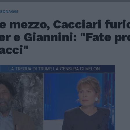
RSONAGGI
e mezzo, Cacciari furi
r e Giannini: "Fate p
acci"