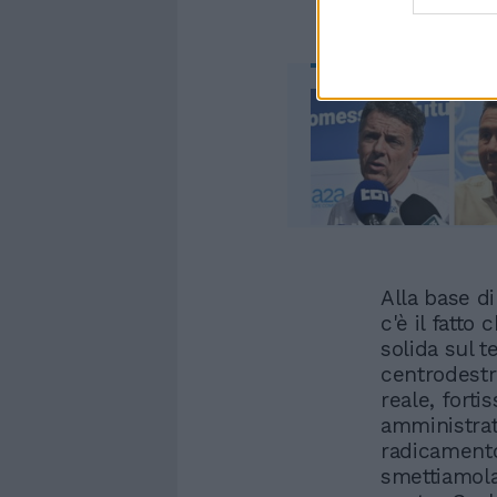
Alla base d
c'è il fatto
solida sul t
centrodestr
reale, forti
amministrato
radicamento
smettiamola