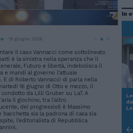
In 
a
a
ro
16 giugno 2026
a
ntare il caso Vannacci come sottolineato
arti è la sinistra nella speranza che il
generale, Futuro e libertà, indebolisca il
a e mandi al governo l'attuale
. E di Roberto Vannacci di parla nella
martedì 16 giugno di Otto e mezzo, il
ondotto da Lilli Gruber su La7. A
Le
ria il giochino, tra l'altro
da
Rudy Giuliani a Come States?
cente, dei progressisti è Massimo
Le
Trump, Meloni e la strategia
e bacchetta sia la padrona di casa sia
americana
ospite, l'editorialista di Repubblica
annini.