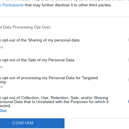
Participants
that may further disclose it to other third parties.
luta da sé, anche quando spara ca**ate
l Data Processing Opt Outs
sul femminicidio. Si sottovaluta da sé
ri di tutto il contesto anche della destra
o opt-out of the Sharing of my personal data.
le. Non ha la storia", attacca Cacciari che
In
ome il generale non abbia "la storia della
anche della destra spagnola".
o opt-out of the Sale of my Personal Data.
In
ofo descrive lo scenario che prevede fino
to opt-out of processing my Personal Data for Targeted
i del 2027: "Vannacci si è ritagliato uno
ing.
necessariamente la Meloni e Salvini,
In
overno, hanno dovuto lasciare. Se questo
o opt-out of Collection, Use, Retention, Sale, and/or Sharing
e lo vuole mantenere, la sinistra ha la
ersonal Data that Is Unrelated with the Purposes for which it
di vincere. Ma se, come sono certo, il
lected.
Out
 torna all'ovile, è tutto uguale a prima".
CONFIRM