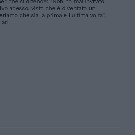
er che si difende: "Non ho mai invitato
lvo adesso, visto che è diventato un
periamo che sia la prima e l'ultima volta",
ari.