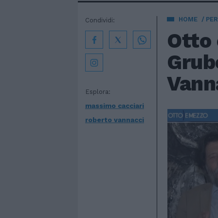
HOME
PE
Condividi:
Otto 
Grube
Vann
Esplora:
massimo cacciari
roberto vannacci