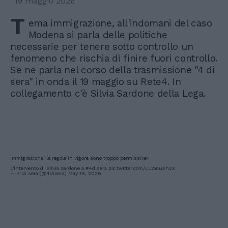
19 maggio 2026
T
ema immigrazione, all'indomani del caso
Modena si parla delle politiche
necessarie per tenere sotto controllo un
fenomeno che rischia di finire fuori controllo.
Se ne parla nel corso della trasmissione "4 di
sera" in onda il 19 maggio su Rete4. In
collegamento c'è Silvia Sardone della Lega.
Immigrazione: le regole in vigore sono troppo permissive?
L'intervento di Silvia Sardone a
#4disera
pic.twitter.com/LL2Ycu5h2X
— 4 di sera (@4disera)
May 19, 2026