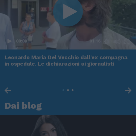
00:00
01:16
Leonardo Maria Del Vecchio dall'ex compagna
in ospedale. Le dichiarazioni ai giornalisti
Dai blog