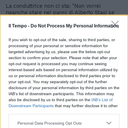
La conduttrice non ci sta: "Non vorrei
neanche stare nei panni di Alberto Stasi se
fossi innocente. Io vorrei la verità. La vedo
che sorride ma stiamo parlando della vita di
Il Tempo -
Do Not Process My Personal Information
persone e stiamo ricordando una giovane
donna che non c'è più e che è stata uccisa".
If you wish to opt-out of the sale, sharing to third parties, or
processing of your personal or sensitive information for
targeted advertising by us, please use the below opt-out
section to confirm your selection. Please note that after your
opt-out request is processed you may continue seeing
interest-based ads based on personal information utilized by
us or personal information disclosed to third parties prior to
your opt-out. You may separately opt-out of the further
disclosure of your personal information by third parties on the
IAB’s list of downstream participants. This information may
also be disclosed by us to third parties on the
IAB’s List of
Downstream Participants
that may further disclose it to other
third parties.
Personal Data Processing Opt Outs