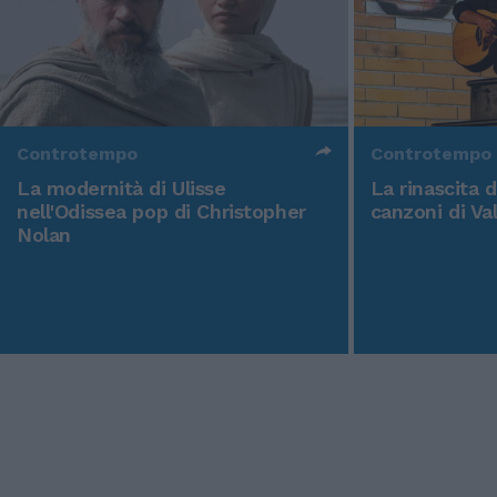
Controtempo
Controtempo
La modernità di Ulisse
La rinascita 
nell'Odissea pop di Christopher
canzoni di Va
Nolan