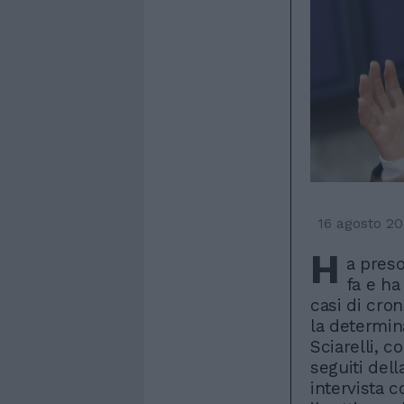
16 agosto 2
H
a preso
fa e ha
casi di cro
la determin
Sciarelli, 
seguiti dell
intervista 