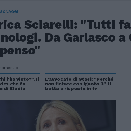
RSONAGGI
ica Sciarelli: "Tutti f
nologi. Da Garlasco a 
 penso"
rgomento:
hi l'ha visto?". Il
L'avvocato di Stasi: "Perché
edez che fa
non finisce con Ignoto 3". Il
an di Elodie
botta e risposta in tv