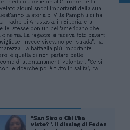
le in edicola insieme al Corriere della
svelato alcuni snodi importanti della sua
uest'anno la storia di Villa Pamphili ci ha
a madre di Anastasia, in Siberia, era
e lei stesse con un bell’americano che
l cinema. La ragazza si faceva foto davanti
vigliose, invece vivevano per strada", ha
marezza. La battaglia più importante
erò, è quella di non parlare delle
ome di allontanamenti volontari. "Se si
on le ricerche poi è tutto in salita", ha
"San Siro o Chi l'ha
visto?". Il dissing di Fedez