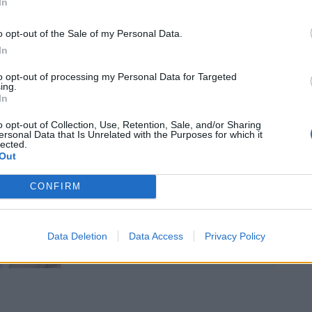
In
iniziare a chiamarlo omicidio con
o di cadavere. Quando trovarono il corpo
o opt-out of the Sale of my Personal Data.
opo diciassette anni, lo schema di
In
nalmente è cambiato", ha confessato
to opt-out of processing my Personal Data for Targeted
ing.
In
o opt-out of Collection, Use, Retention, Sale, and/or Sharing
ersonal Data that Is Unrelated with the Purposes for which it
lected.
Out
L'avvocato di Stasi:
CONFIRM
"Perché non finisce con
Ignoto 3". Il botta e
risposta in tv
Data Deletion
Data Access
Privacy Policy