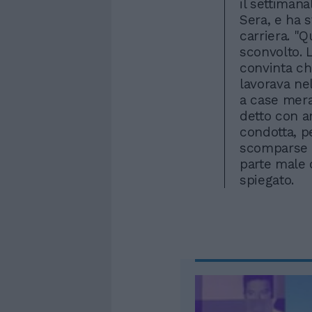
il settimana
Sera, e ha 
carriera. "Q
sconvolto. L
convinta ch
lavorava ne
a case mera
detto con a
condotta, p
scomparse c
parte male c
spiegato.