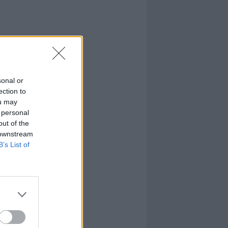
sonal or
ection to
ou may
 personal
out of the
 downstream
B’s List of