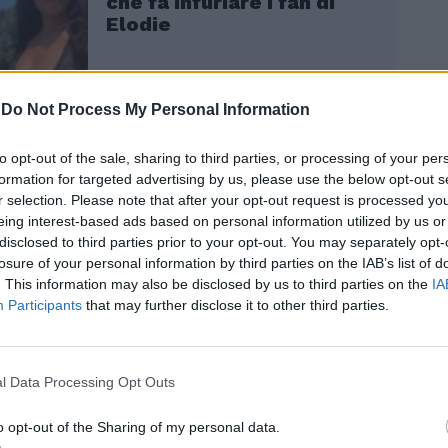
che fa infuriare i fan di
Elodie
-
Do Not Process My Personal Information
to opt-out of the sale, sharing to third parties, or processing of your per
formation for targeted advertising by us, please use the below opt-out s
r selection. Please note that after your opt-out request is processed y
azione eclatante di questa presa di
eing interest-based ads based on personal information utilized by us or
lla giornalista della Rai ci fu con la storia
disclosed to third parties prior to your opt-out. You may separately opt-
ps, la ragazza di potenza di cui si sono
losure of your personal information by third parties on the IAB’s list of
cce e il cui corpo è stato poi ritrovato, 17
. This information may also be disclosed by us to third parties on the
IA
n fondo al sottotetto della chiesa della
Participants
that may further disclose it to other third parties.
rinità, dove la ragazza si era recata il
a sua scomparsa. "Mi sono presa querele,
tro. Ma avevo studiato il caso ed ero certa
l Data Processing Opt Outs
Restivo l’avesse uccisa. La andavano a
lbania, Slovenia, dicevano di averla vista
o opt-out of the Sharing of my personal data.
tero. Chiesi il permesso alla madre e al