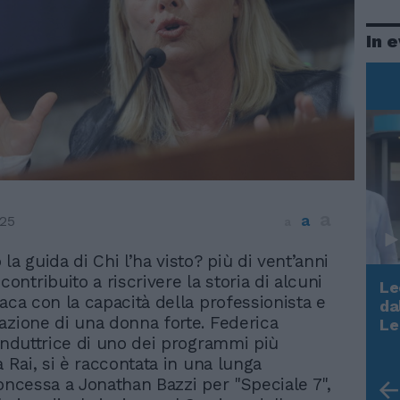
In 
a
a
025
a
 la guida di Chi l’ha visto? più di vent’anni
 contribuito a riscrivere la storia di alcuni
Le
naca con la capacità della professionista e
da
Rudy Giuliani a Come States?
azione di una donna forte. Federica
Le
Trump, Meloni e la strategia
conduttrice di uno dei programmi più
americana
a Rai, si è raccontata in una lunga
concessa a Jonathan Bazzi per "Speciale 7",