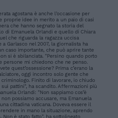
erata agostana è anche l'occasione per
 proprie idee in merito a un paio di casi
nera che hanno segnato la storia del
lo di Emanuela Orlandi e quello di Chiara
quel che riguarda la ragazza uccisa
 a Garlasco nel 2007, la giornalista ha
"un caso importante, che può aprire tante
non si è sbilanciata. "Persino quando porto
 le persone mi chiedono che ne penso.
ete quest’ossessione? Prima c’erano la
calciatore, oggi incontro solo gente che
l criminologo. Finito di lavorare, io chiudo
 sui pattini", ha scandito. Affermazioni più
anuela Orlandi: "Non sappiamo cos’è
e non possiamo accusare, ma Emanuela
una cittadina vaticana. Doveva essere il
prendere in mano la situazione, aprendo
. Non è stato fatto", ha sottolineato