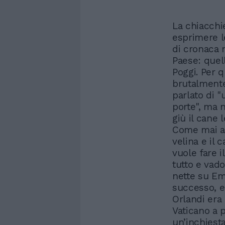
La chiacchi
esprimere le
di cronaca 
Paese: quel
Poggi. Per 
brutalmente
parlato di 
porte", ma 
giù il cane
Come mai av
velina e il 
vuole fare i
tutto e vado
nette su Em
successo, 
Orlandi era 
Vaticano a 
un’inchiesta