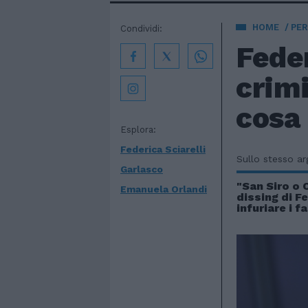
HOME
PE
Condividi:
Feder
crimi
cosa
Esplora:
Federica Sciarelli
Sullo stesso a
Garlasco
"San Siro o C
Emanuela Orlandi
dissing di F
infuriare i f