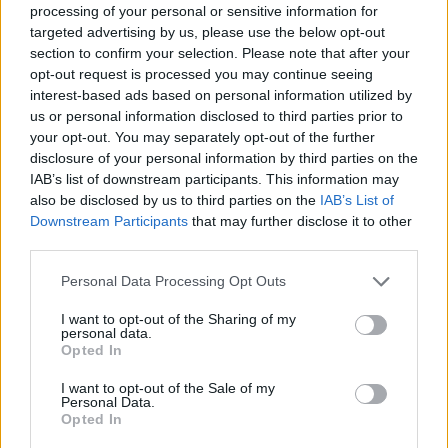
ma tutto lasciare credere che Camilla abbia
processing of your personal or sensitive information for
targeted advertising by us, please use the below opt-out
pensato a un restyling più importante.
section to confirm your selection. Please note that after your
Camilla, tuttavia, non è la prima della royal
opt-out request is processed you may continue seeing
family a suscitare scalpore per un nuovo
interest-based ads based on personal information utilized by
look. A prenderla fu proprio Kate, nel 2021,
us or personal information disclosed to third parties prior to
quando si mostrò con sopracciglia
your opt-out. You may separately opt-out of the further
diverse. All'epoca, la teoria più accreditata
disclosure of your personal information by third parties on the
era che avesse provato la laminazione delle
IAB’s list of downstream participants. This information may
sopracciglia, ma la notizia non è mai stata
also be disclosed by us to third parties on the
IAB’s List of
confermata.
Downstream Participants
that may further disclose it to other
third parties.
Personal Data Processing Opt Outs
I want to opt-out of the Sharing of my
personal data.
Opted In
I want to opt-out of the Sale of my
Personal Data.
Opted In