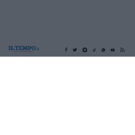
Edicola digitale
Il Tempo Shopping
Cookie Policy
Privacy Policy
Condizioni Generali
Contatti
Pubblicità
Credits
Modello 231
Preferenze Privacy
Assistenza
Sede legale: Piazza Colonna, 366 - 00187 Roma CF e P. Iva e