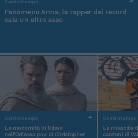
Controtempo
Fenomeno Anna, la rapper dei record
cala un altro asso
Controtempo
Controtempo
La modernità di Ulisse
La rinascita 
nell'Odissea pop di Christopher
canzoni di Va