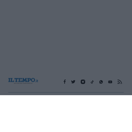
Edicola digitale
Il Tempo Shopping
Cookie Policy
Privacy Policy
Condizioni Generali