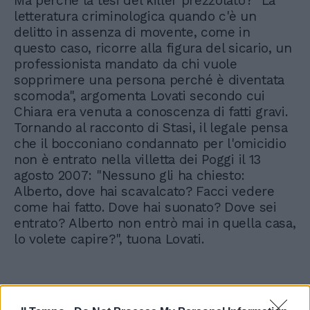
Ma perché la tesi del killer prezzolato? "La
letteratura criminologica quando c'è un
delitto in assenza di movente, come in
questo caso, ricorre alla figura del sicario, un
professionista mandato da chi vuole
sopprimere una persona perché è diventata
scomoda", argomenta Lovati secondo cui
Chiara era venuta a conoscenza di fatti gravi.
Tornando al racconto di Stasi, il legale pensa
che il bocconiano condannato per l'omicidio
non è entrato nella villetta dei Poggi il 13
agosto 2007: "Nessuno gli ha chiesto:
Alberto, dove hai scavalcato? Facci vedere
come hai fatto. Dove hai suonato? Dove sei
entrato? Alberto non entrò mai in quella casa,
lo volete capire?", tuona Lovati.