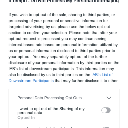
Il Tempo -
Do Not Process My Personal Information
Garlasco, Nordio fa infuriare il
If you wish to opt-out of the sale, sharing to third parties, or
giudice che condannò Stasi:
processing of your personal or sensitive information for
"Stupidaggini"
targeted advertising by us, please use the below opt-out
section to confirm your selection. Please note that after your
opt-out request is processed you may continue seeing
interest-based ads based on personal information utilized by
us or personal information disclosed to third parties prior to
Per Lovati, "Alberto copriva gli altri assassini,
your opt-out. You may separately opt-out of the further
era una pedina. Lo hanno imbeccato di dire
disclosure of your personal information by third parties on the
questa bugia, che è una bugia che si
IAB’s list of downstream participants. This information may
vede... Ha preso 16 anni di carcere, è meglio
also be disclosed by us to third parties on the
IAB’s List of
che finire sottoterra anche lui, come la sua
Downstream Participants
that may further disclose it to other
fidanzata, secondo me", è la tesi ribadita più
third parties.
volte da Lovati che duella con il giornalista
Gianluca Zanella, e riceve le critiche di
Personal Data Processing Opt Outs
Simonetta Martone. "Mentre parlava mi è
I want to opt-out of the Sharing of my
venuta proprio la frase: mi rifiuto di accettare
personal data.
il contraddittorio su questi elementi - attacca
Opted In
l'ex magistrata, esponente della Lega -