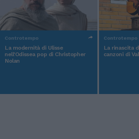
Controtempo
Controtempo
La modernità di Ulisse
La rinascita 
nell'Odissea pop di Christopher
canzoni di Va
Nolan