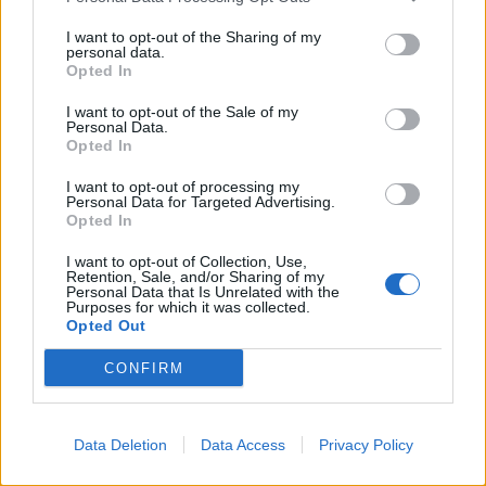
rilevato anche altro: fonti qualificate hanno
assicurato che il marchio Ferragni potrebbe
I want to opt-out of the Sharing of my
avere prossimi sbocchi internazionali nel
personal data.
Opted In
make-up, nella pelletteria e nella gioielleria.
Ma le assemblee incombono e Ferragni e
I want to opt-out of the Sale of my
Barletta sembrano non preoccuparsene visto
Personal Data.
Opted In
che avrebbero comunque i numeri per
approvare sia ricapitalizzazione che bilancio.
I want to opt-out of processing my
Personal Data for Targeted Advertising.
Opted In
I want to opt-out of Collection, Use,
Retention, Sale, and/or Sharing of my
Personal Data that Is Unrelated with the
Purposes for which it was collected.
Opted Out
CONFIRM
Data Deletion
Data Access
Privacy Policy