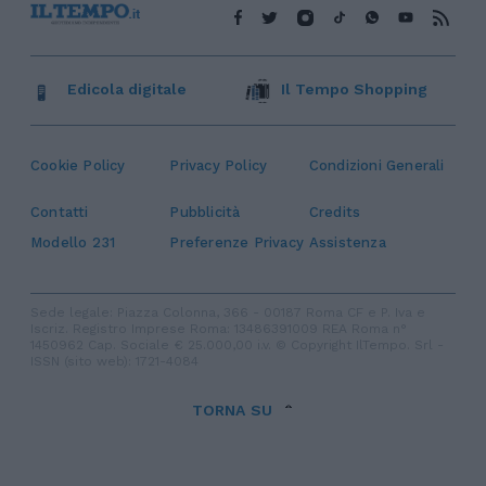
Edicola digitale
Il Tempo Shopping
Cookie Policy
Privacy Policy
Condizioni Generali
Contatti
Pubblicità
Credits
Modello 231
Preferenze Privacy
Assistenza
Sede legale: Piazza Colonna, 366 - 00187 Roma CF e P. Iva e
Iscriz. Registro Imprese Roma: 13486391009 REA Roma n°
1450962 Cap. Sociale € 25.000,00 i.v. © Copyright IlTempo. Srl -
ISSN (sito web): 1721-4084
TORNA SU