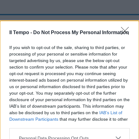
Video su questo argomento
Il figlio di Eleonora Giorgi si
Il Tempo -
Do Not Process My Personal Information
commuove ai funerali: "Un
affetto incredibile" | GUARDA
If you wish to opt-out of the sale, sharing to third parties, or
processing of your personal or sensitive information for
targeted advertising by us, please use the below opt-out
section to confirm your selection. Please note that after your
opt-out request is processed you may continue seeing
interest-based ads based on personal information utilized by
Uno tra tutti Morgese che avrebbe più di
us or personal information disclosed to third parties prior to
qualche dubbio sulle prossime iniziative per
your opt-out. You may separately opt-out of the further
rilanciare la compagnia, in virtù soprattutto
disclosure of your personal information by third parties on the
del fatto che la figura di Ferragni – da cui
IAB’s list of downstream participants. This information may
dipendono in tutto e per tutto le prospettive
also be disclosed by us to third parties on the
IAB’s List of
future de La Fenice – sembra essere ormai
Downstream Participants
that may further disclose it to other
compromessa. In mezzo a questo quadro di
third parties.
sventure e divisioni, però, Il Corriere ha
Personal Data Processing Opt Outs