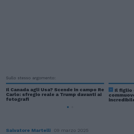
Sullo stesso argomento:
Il Canada agli Usa? Scende in campo Re
Il figli
Carlo: sfregio reale a Trump davanti ai
commuove 
fotografi
incredibi
Salvatore Martelli
09 marzo 2025