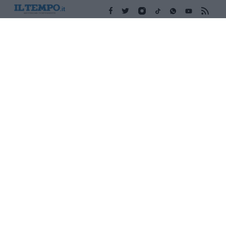
Edicola digitale
Il Tempo Shopping
Cookie Policy
Privacy Policy
Condizioni Generali
Contatti
Pubblicità
Credits
Modello 231
Preferenze Privacy
Assistenza
Sede legale: Piazza Colonna, 366 - 00187 Roma CF e P. Iva e
Iscriz. Registro Imprese Roma: 13486391009 REA Roma n°
1450962 Cap. Sociale € 25.000,00 i.v. © Copyright IlTempo. Srl -
ISSN (sito web): 1721-4084
TORNA SU