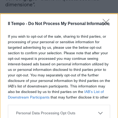
dimensione".
Il Tempo -
Do Not Process My Personal Information
If you wish to opt-out of the sale, sharing to third parties, or
processing of your personal or sensitive information for
Da tutto il mondo a San
Pietro, i fedeli recitano il
targeted advertising by us, please use the below opt-out
Rosario per Francesco
section to confirm your selection. Please note that after your
opt-out request is processed you may continue seeing
interest-based ads based on personal information utilized by
us or personal information disclosed to third parties prior to
your opt-out. You may separately opt-out of the further
disclosure of your personal information by third parties on the
"Non vuole dire che è cinica, ma comunque è
IAB’s list of downstream participants. This information may
realistica - commenta Cerno - Perché in
also be disclosed by us to third parties on the
IAB’s List of
questo caso le dimissioni di Bergoglio sono
Downstream Participants
that may further disclose it to other
molto difficili per un motivo semplice, che
third parties.
proprio chi non lo vuole le teme". Nel senso
che un "Bergoglio dimesso, ma lucido,
Personal Data Processing Opt Outs