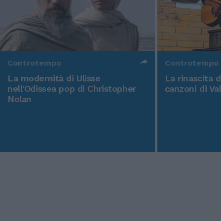
Controtempo
Controtempo
La modernità di Ulisse
La rinascita 
nell'Odissea pop di Christopher
canzoni di Va
Nolan