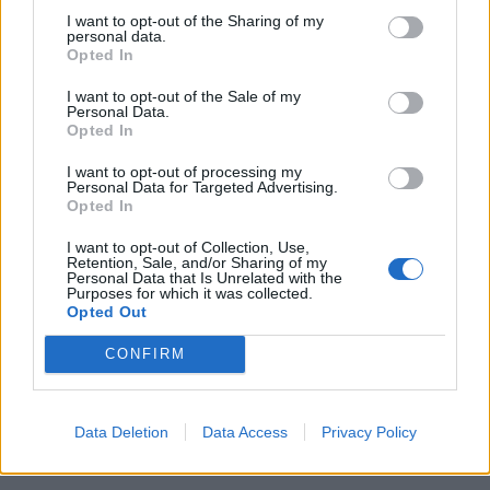
avrebbe con questo Conclave molta più
I want to opt-out of the Sharing of my
capacità di indirizzo
di quanto avrebbe il
personal data.
Opted In
Conclave stesso se non ci fosse lui",
conclude Cerno.
I want to opt-out of the Sale of my
Personal Data.
Opted In
I want to opt-out of processing my
Personal Data for Targeted Advertising.
Opted In
I want to opt-out of Collection, Use,
Retention, Sale, and/or Sharing of my
Personal Data that Is Unrelated with the
Purposes for which it was collected.
Opted Out
CONFIRM
Data Deletion
Data Access
Privacy Policy